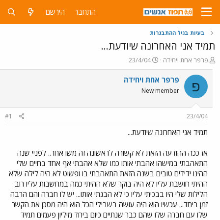
התחבר
הירשם
בעיות בגיל ההתבגרות
תמיד אני האחרונה שיודעת...
פ
פ
פרפר אחת ויחידה
23/4/04
ו
ו
ת
ר
פרפר אחת ויחידה
פ
ח
ס
New member
ה
ם
נ
ב
ו
ת
#1
23/4/04
ש
א
א
ר
תמיד אני האחרונה שיודעת...
י
ך
אז ככה ההודעה הזאת לא קשורה לראשונה זה משו אחר.. לפניי שנה
התאהבתי במישהו אהבתי אותו כמו שלא אהבתי אף אחד בחיים שלי
ההינו ידידים טובים בשנה הזאת התאהבתי בו ופשוט לא היה לילה שלא
ההיתי חושבת עליו לא היה בוקר שלא ההיתי כמה במחשבות עליו רוב
הלילות שלי היו בבכיתי עליו כי לא הבנתי אותו... יש לו חברה והם הרבה
זמן ביחד... עכשיו הוא היה עושה בשבילי הכל הוא היה מסכן את הקשר
שלו עם חברה שלו שהם כבר שנתיים כיום ביחד מיליון פעמים תמיד