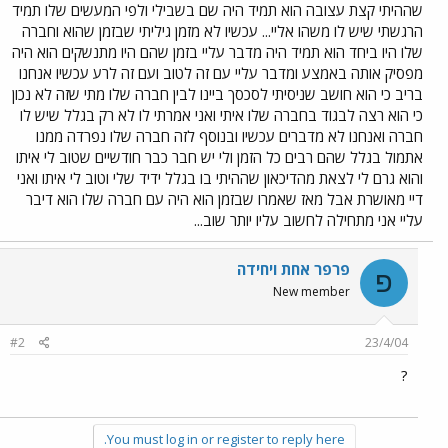
שההיתי קצת עצובה הוא תמיד היה שם בשבילי ולפי המעשים שלו תמיד
הרגשתי שיש לו משהו אליי... עכשיו לא מזמן גיליתי שבזמן שהוא וחברה
שלו היו ביחד הוא תמיד היה מדבר עליי בזמן שהם היו מתנשקים הוא היה
מפסיק אותה באמצע ומדבר עליי עם זה לטוב ועם זה לרע עכשיו אנחנו
בריב כי הוא חושב שניסיתי לסכסך ביינו לבין חברה שלו מתי שזה לא נכון
כי הוא רצה לבגוד בחברה שלו איתי ואני אמרתי לו לא רק בגלל שיש לו
חברה ואנחנו לא מדברים עכשיו ובנוסף לזה חברה שלו נפרדה ממנו
אתמול בגלל שהם רבים כל הזמן ולי יש חבר כבר חודשיים שטוב לי איתו
והוא גרם לי לצאת מהדיכאון שההיתי בו בגלל ידיד שלי וטוב לי איתו ואני
דיי מאושרת אבל מאז שאמרו שבזמן הוא היה עם חברה שלו הוא דיבר
עליי אני מתחילה לחשוב עליו יותר שוב...
פרפר אחת ויחידה
פ
New member
#2
23/4/04
?
You must log in or register to reply here.