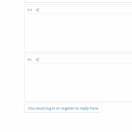
#4
#5
You must log in or register to reply here.