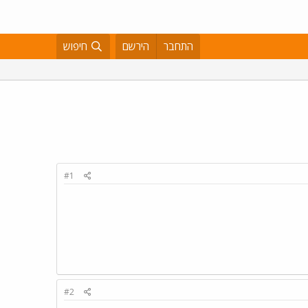
התחבר
הירשם
חיפוש
#1
#2