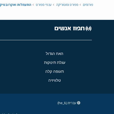
פורומים
ספורט ומוטוריקה
ענפי ספורט
התעמלות ואקרובטיק
האח הגדול
עגלת תינוקות
תעופה קלה
טלוויזיה
עברית (he_IL)