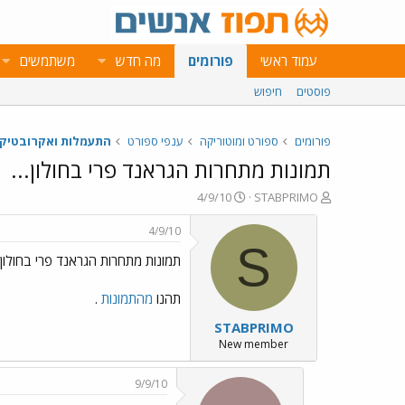
עמוד ראשי
פורומים
מה חדש
משתמשים
פוסטים
חיפוש
פורומים
ספורט ומוטוריקה
ענפי ספורט
התעמלות ואקרובטיק
תמונות מתחרות הגראנד פרי בחולון...
פ
פ
4/9/10
STABPRIMO
ו
ו
ת
ר
4/9/10
ח
ס
S
תמונות מתחרות הגראנד פרי בחולון..
ה
ם
נ
ב
ו
ת
תהנו
מהתמונות
.
ש
א
STABPRIMO
א
ר
י
New member
ך
9/9/10