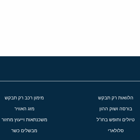
י
שור
הלוואות רק תבקש
מימון רכב רק תבקש
בורסה ושוק ההון
מזג האוויר
טיולים וחופש בחו"ל
משכנתאות וייעוץ מחזור
סלולארי
מבשלים כשר