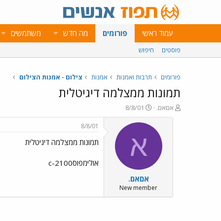
עמוד ראשי
פורומים
מה חדש
משתמשים
פוסטים
חיפוש
פורומים
תרבות ואמנות
אמנות
צילום - אמנות הצילום
תמונות ממצלמה דיגיטלית
פ
פ
אםאם.
8/8/01
ו
ו
ת
ר
8/8/01
ח
ס
א
תמונות ממצלמה דיגיטלית
ה
ם
נ
ב
ו
ת
אולימפוסc-2100
ש
א
אםאם.
א
ר
י
New member
ך