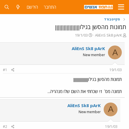
התחבר
הירשם
סקייטבורד
תמונות מהסשן בגילוןןןןןןןןןןןןןןןןן
פ
פ
19/1/03
AliEnS Sk8 pArK
ו
ו
ת
ר
AliEnS Sk8 pArK
A
ח
ס
New member
ה
ם
נ
ב
ו
ת
#1
19/1/03
ש
א
א
ר
תמונות מהסשן בגילוןןןןןןןןןןןןןןןןן
י
ך
תמונה מס´ 1! שכחתי את השם שלו מנהריה...
AliEnS Sk8 pArK
A
New member
#2
19/1/03