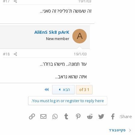
#17
19/1/03
זה שעושה ת´פליפ? זה סאני...
AliEnS Sk8 pArK
A
New member
#18
19/1/03
עוד תמונה... מישהו ברולר...
איזה שהוא גראב...
Last
1 of 3
הבא
You must log in or register to reply here.
פייסבוק
Twitter
Reddit
Pinterest
Tumblr
WhatsApp
דואר אלקטרוני
הוסף קישור
Share:
סקייטבורד