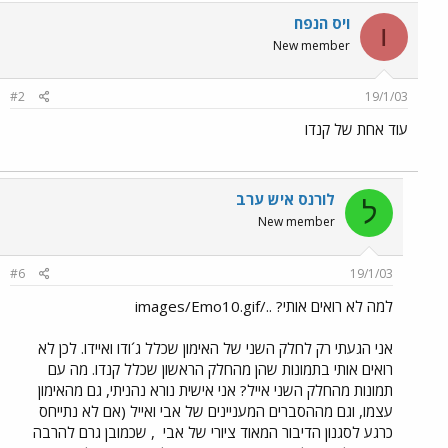
ויס הנפח
ו
New member
#2
19/1/03
עוד אחת של קנדו
לורנס איש ערב
ל
New member
#6
19/1/03
למה לא רואים אותי? ../images/Emo10.gif
אני הגעתי רק לחלק השני של האימון שכלל ג´ודו ואיידו. לכן לא
רואים אותי בתמונות שהן מהחלק הראשון שכלל קנדו. מה עם
תמונות מהחלק השני אייל? אני אישית נורא נהניתי, גם מהאימון
עצמו, וגם מההסברים המעניינים של אבי ואייל (אם לא נתייחס
כרגע לסגנון הדיבור המאוד ציורי של אבי
, שכמובן גרם להרבה