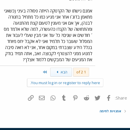
אמנם גישתו של הקרטקה הייתה פסולה בעיני (כשאני
מתאמן בדוג´ו אחר אני מגיע כמו כל מתחיל בחגורה
לבנה), אך אם אני מעונין לטעום קצת מהתנועה
ומהתחושה של הקנדו כהעשרה, למה שלא אלמד מס
´ חודשים או שנים? כל עוד אני מבין שעלי לעבור את
המסלול שעובר כל תלמיד ואני לא אקבל יחס מיוחד
בגלל הידע שצברתי במקום אחר, אני לא רואה סיבה
למנוע ממני להצטרף לקבוצה. זאב, אתה תמיד בודק
את המניעים של המבקשים ללמוד אצלך?
Last
1 of 2
הבא
You must log in or register to reply here.
פייסבוק
Twitter
Reddit
Pinterest
Tumblr
WhatsApp
דואר אלקטרוני
הוסף קישור
Share:
אמנויות לחימה