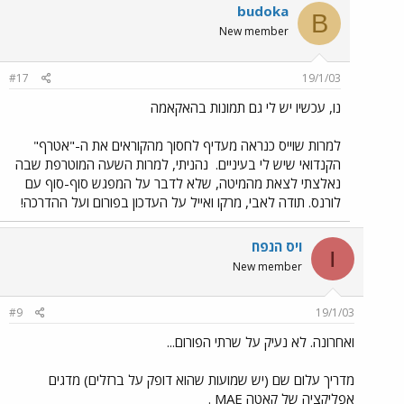
budoka
B
New member
#17
19/1/03
נו, עכשיו יש לי גם תמונות בהאקאמה
למרות שוייס כנראה מעדיף לחסוך מהקוראים את ה-"אטרף"
הקנדואי שיש לי בעיניים.
נהניתי, למרות השעה המוטרפת שבה
נאלצתי לצאת מהמיטה, שלא לדבר על המפגש סוף-סוף עם
לורנס. תודה לאבי, מרקו ואייל על העדכון בפורום ועל ההדרכה!
ויס הנפח
ו
New member
#9
19/1/03
ואחרונה. לא נעיק על שרתי הפורום...
מדריך עלום שם (יש שמועות שהוא דופק על ברזלים) מדגים
אפליקציה של קאטה MAE .