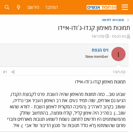
התחבר
הירשם
אמנויות לחימה
תמונות מאימון קנדו-ג´ודו-איידו
פ
פ
ויס הנפח
19/1/03
ו
ו
ת
ר
ויס הנפח
ו
ח
ס
New member
ה
ם
נ
ב
ו
ת
#1
19/1/03
ש
א
א
ר
תמונות מאימון קנדו-ג´ודו-איידו
י
ך
שבוע טוב... כמה תמונות מהאימון שהיה השבת. פרט לקבוצת הקנדו,
הגיעו גם אורחים, שזה תמיד נעים. את רב האימון העביר אבי נרדיה,
שעוזב בקרוב לארה"ב (הסיבה המקורית לאימון השבת - לוודא שהוא
עוזב...). בסה"כ היה אימון קליל, קולח וממצה, בהתחשב שחלק
מהמשתתפים היו חדשים לתחום. נשמח לשמוע תגובות מאורחים וחברי
פורום שהשתתפו (לא כולל תגובות על סגנון הדיבור של אבי
). איל.