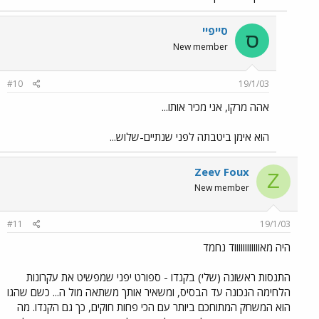
סייפיי
ס
New member
#10
19/1/03
אהה מרקו, אני מכיר אותו...
הוא אימן ביטבתה לפני שנתיים-שלוש...
Zeev Foux
Z
New member
#11
19/1/03
היה מאווווווווווווד נחמד
התנסות ראשונה (שלי) בקנדו - ספורט יפני שמפשיט את עקרונות
הלחימה הנכונה עד הבסיס, ומשאיר אותך משתאה מול ה... כשם שהגו
הוא המשחק המתוחכם ביותר עם הכי פחות חוקים, כך גם הקנדו. מה