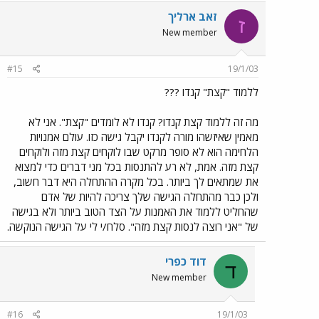
זאב ארליך
ז
New member
#15
19/1/03
ללמוד "קצת" קנדו ???
מה זה ללמוד קצת קנדו? קנדו לא לומדים "קצת". אני לא
מאמין שאיזשהו מורה לקנדו יקבל גישה כזו. עולם אמנויות
הלחימה הוא לא סופר מרקט שבו לוקחים קצת מזה ולוקחים
קצת מזה. אמת, לא רע להתנסות בכל מני דברים כדי למצוא
את שמתאים לך ביותר. בכל מקרה ההתחלה היא דבר חשוב,
ולכן כבר מהתחלה הגישה שלך צריכה להיות של אדם
שהחליט ללמוד את האמנות על הצד הטוב ביותר ולא בגישה
של "אני רוצה לנסות קצת מזה". סלח/י לי על הגישה הנוקשה.
דוד כפרי
ד
New member
#16
19/1/03