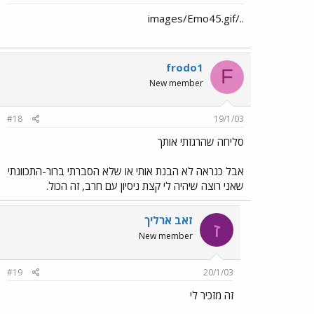
../images/Emo45.gif
frodo1
F
New member
#18
19/1/03
סליחה שהרגזתי אותך
אבל כנראה לא הבנת אותי או שלא הסברתי ברור-התכוונתי
שאני רוצה שיהיה לי קצת ניסיון עם חרב, זה הכול.
זאב ארליך
ז
New member
#19
20/1/03
זה מזכיר לי