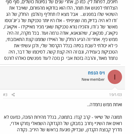
חיוכים, לפחות לי). כמו כן, אחרי שנים של נסיונות כושלים, סוף סוף
הצלחתי לפגוש את תומר, הלו הוא בודוקא מהפורום, שאיבד את
השינאי שלו במפגש...
אבל מצא לו תחליף (הולם)
החלק של הג
´ודו לא היה בדיוק מה שציפיתי - אלו היו יותר טכניקות של ג´יוג´וטסו
מאשר של ג´ודו, והזכירו נורא טכניקות שאני מכיר מאייקידו - איקאג´ו,
ניקאג´ו, סנקאג´ו, שיהונאגא, אודה גרמה ועוד. בכל מקרה, זה היה
ממש כיף. אחרי זה הגיע החלק של האיידו שממנו קצת התאכזבתי,
כי לא יכולתי לשבת בסיזה בגלל הקרסול שלי, ולכן עשיתי את
הטכניקות בעמידה, וגם זה היה קצת קשה. לסיכומו של דבר, היה
נחמד מאוד, והרבה בזכות אבי
כן נזכה לעוד מפגשים כאלה! לורנס
ויס הנפח
ו
New member
#3
19/1/03
ואחת ממש נחמדה...
תמונה של שייאי - קרב קנדו. בתמונה, בגלל מהירות המכה, כמעט לא
רואים את השיניי (חרב במבוק) של הקנדוקה השמאלי (מרקו אדרי,
מדריך קבוצת הקנדו), שבדיוק פוגעת בראשו של היריב. נקודה