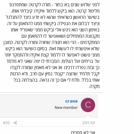
לפני שלוש שנים בא בחור - מורה לקרטה שמתפרנס
מלימוד קרטה. הוא ביקש ללמוד איקידו. קיבלתי אותו.
בשיעור הראשון כשראיתי שהוא לא יודע כיצד להתגלגל
וכיצד לבלום את הנפילה ביקשתי ממנו להתאמן על זה.
באימון השני הוא ניגש אלי וביקש ממני שאפריד אותו
מקבוצת המתחילים ושאאפשר לו להתאמן עם
המתקדמים - הרי הוא חגורה שחורה ומורה לקרטה. כמובן
שלא איפשרתי לו לעשות זאת. בסיום השיעור הוא ביקש
ממני פשוט לאפשר לו ללמוד קצת איקידו ולהתמקד יותר
על בריחים ועל הטלות. הסברתי לו יפה שאני לא מלמד
כך ובזה נפרדו דרכינו. אז אני לא מאמין שמורה לקנדו
יקבל תלמיד שרוצה "קצת" נסיון עם חרב. ולא הרגזת
אותי בכלל. סלח לי אם כך זה נראה. בהצלחה בכל
מקרה.
crane
C
New member
#20
20/1/03
אני לא מסכים