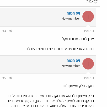
קלאסית.
ויס הנפח
ו
New member
#4
19/1/03
אמון ג´ודו - עבודת מקל
בתמונה אבי מדגים עבודת בריחים בסיסית עם ג´ו.
ויס הנפח
ו
New member
#5
19/1/03
בוקן - חלק מאימון ג´ודו
חלק מאימון בג´ו הוא עם בוקן - חרב עץ. בתמונה סיום תרגיל בו
התוקף מנסה למשוך/לשלוך את חרב המגן, וזה (זו) מבצע בריח
בעזרת ידית החרב, הפלה וריתוק, כל עוד החרב עדיין בחגורה.