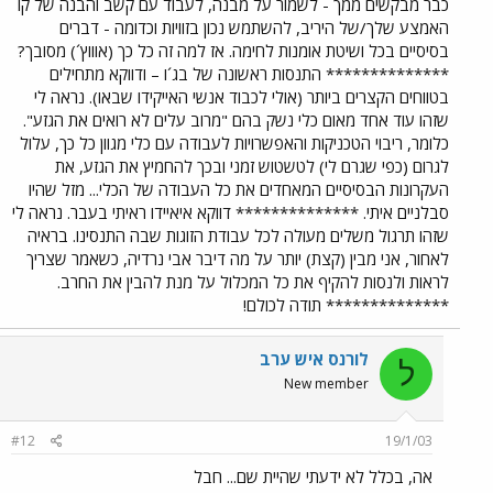
כבר מבקשים ממך - לשמור על מבנה, לעבוד עם קשב והבנה של קו
האמצע שלך/של היריב, להשתמש נכון בזוויות וכדומה - דברים
בסיסיים בכל ושיטת אומנות לחימה. אז למה זה כל כך (אוווץ´) מסובך?
************** התנסות ראשונה של בג´ו – ודווקא מתחילים
בטווחים הקצרים ביותר (אולי לכבוד אנשי האייקידו שבאו). נראה לי
שזהו עוד אחד מאום כלי נשק בהם "מרוב עלים לא רואים את הגזע".
כלומר, ריבוי הטכניקות והאפשרויות לעבודה עם כלי מגוון כל כך, עלול
לגרום (כפי שגרם לי) לטשטוש זמני ובכך להחמיץ את הגזע, את
העקרונות הבסיסיים המאחדים את כל העבודה של הכלי... מזל שהיו
סבלניים איתי. ************** דווקא איאיידו ראיתי בעבר. נראה לי
שזהו תרגול משלים מעולה לכל עבודת הזוגות שבה התנסינו. בראיה
לאחור, אני מבין (קצת) יותר על מה דיבר אבי נרדיה, כשאמר שצריך
לראות ולנסות להקיף את כל המכלול על מנת להבין את החרב.
************** תודה לכולם!
לורנס איש ערב
ל
New member
#12
19/1/03
אה, בכלל לא ידעתי שהיית שם... חבל