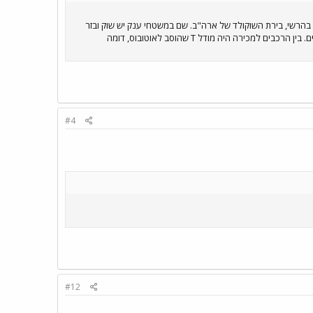
בהרשי, בירת השוקולד של ארה"ב. שם במשטחי ענק יש שוק ובזר
לחלפים וחזרתי עם אולי 50 ק"ג חלקים למוסטנג), שוק למכירת רכב עתיק עם מאות מכוניות, ויום תצוגה של כלי רכב קלסיים. בין הרכבים למכירה היה מודל T שהוסב לאוטובוס, דומה
#4
#12