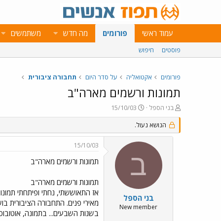
עמוד ראשי
פורומים
מה חדש
משתמשים
פוסטים
חיפוש
פורומים
אקטואליה
על סדר היום
תחבורה ציבורית
תמונות ורשמים מארה"ב
פ
פ
בני הספל
15/10/03
ו
ו
ת
הנושא נעול.
ר
ח
ס
ה
ם
15/10/03
נ
ב
ב
ו
ת
תמונות ורשמים מארה"ב
ש
א
א
ר
תמונות ורשמים מארה"ב
י
אז התאוששתי, נחתי ופיתחתי תמונות. 
ך
בני הספל
מאירי פנים. התחבורה הציבורית בו
New member
בשנות השבעים... בתמונה, אוטובוס 