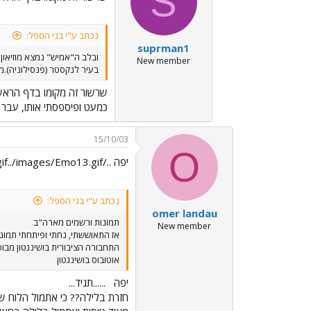
S
נכתב ע"י בני הספל:
suprman1
ובלב ה"אמיש" נמצא מוזיאון 
New member
בעיר לנקסטר (פנסילוניה).ממ
שרשור זה מקומו בדף הראש
כמעט ופיספסתי אותו, עבר 
15/10/03
O
יפה ../images/Emo51.gif../images/Emo13.gif......תגיד...
נכתב ע"י בני הספל:
omer landau
תמונות ורשמים מארה"ב
New member
אז התאוששתי, נחתי ופיתחתי תמונות.
התחבורה הציבורית בושינגטון מבוס
אוטובוס בושינגטון
יפה
......תגיד...
חזרת בלילה?? כי אתמול הלוח שמ