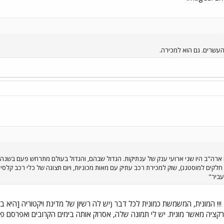
שרים. גם הוא למכירה.
ארה"ב היו שני ארועי ענק של ענתיקות. הגדול שבהם, והגדול בעולם מתרחש פעם בשנה 
עביר"
מונית פיאט מודל 25' או 27' !!! המונית, המשמשת כמונית לכל דבר (יש לה רשיון של מדינת ויקט
רקציה מאשר מונית. יש לי תמונה שלה, אסרוק אותה בימים הקרובים ואפרסם פה