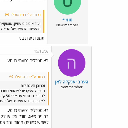
ט
נכתב ע"י בני הספל:
טומי*
ועוד אוטובוס עתיק, אוטוקאר
New member
מהעשור הראשון של המאה הע
תמונות יפות בני
15/10/03
ה
באוסטרליה נסעתי כנוסע
נכתב ע"י בני הספל:
הערב יענקלה לאן
וכמובן הענתיקות
New member
הסיבה העיקרית לשהותי במזרח 
לאוטובוסים הראשונים של "המ
באוסטרליה נסעתי כנוסע
ב
לשמש כמונית) מהווה יותר אט