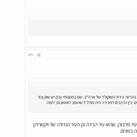
#5
בהרשי, בירת השוקולד של ארה"ב. שם במשטחי ענק יש שוק ובזר
לחלפים וחזרתי עם אולי 50 ק"ג חלקים למוסטנג), שוק למכירת רכב עתיק עם מאות מכוניות, ויום תצוגה של כלי רכב קלסיים. בין הרכבים למכירה היה מודל T שהוסב לאוטובוס, דומה
וריה [היא בעיר מלבורן, שהיא עיר הבירה וכן העיר הגדולה של ויקטוריה]
 בפורום.