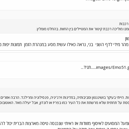
רכבות
נו מוליכה רכבת קיטור את המטיילים בין החוות. בהחלט מומלץ.
ון
מהר מידי לדף השני
בני, נראה כאילו עשית מסע במנהרת הזמן
תמונות יפות מ
 הייתי בעיקר בושינגטון וסביבותיה, במדינות וירג'יניה, פנסילוניה ומרילנד. הרבה אזורים כפ
סת על תחתית שלא מרשתת את כל העיר כמו בפריז או לונדון, אבל יעילה מאד. האוטובוסי
על המסועים לאיסוף מזוודות אז ראיתי שנכנסה טיסה מארצות הברית יכול להי