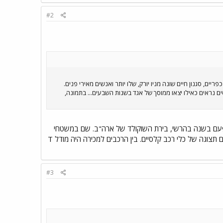
#2
ריים, סגנון חיים שונה מניו יורק, שלו יותר ואנשים מאירי פנים.
ם נראים כאילו יצאו ממוסך של אגד בשנות השבעים... בתמונה,
 פעם בשנה בהרשי, בירת השוקולד של ארה"ב. שם במשטחי
ענק יש שוק ובזר לחלפים וחזרתי עם אולי 50 ק"ג חלקים למוסטנג), שוק למכירת רכב עתיק עם מאות מכוניות, ויום תצוגה של כלי רכב קלסיים. בין הרכבים למכירה היה מודל T
#3