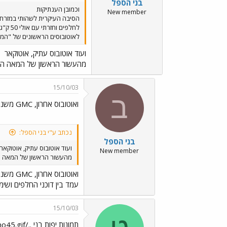
בני הספל
וכמובן הענתיקות
New member
הסיבה העיקרית לשהותי במזרח 
לאוטובוסים הראשונים של "המ
ועוד אוטובוס עתיק, אוטוקאר
מהעשור הראשון של המאה העש
15/10/03
ב
ואוטובוס אחרון, GMC משנות הארבעים
נכתב ע"י בני הספל:
בני הספל
ועוד אוטובוס עתיק, אוטוקאר
New member
מהעשור הראשון של המאה הע
ואוטובוס אחרון, GMC משנות הארבעים
עמד בין דוכני החלפים ושימ
15/10/03
תמונות יפות בני ../images/Emo45.gif