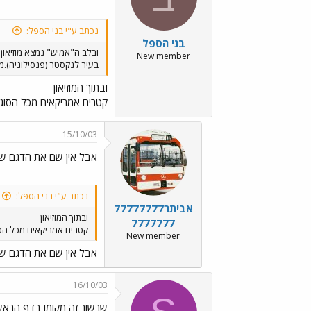
נכתב ע"י בני הספל:
בני הספל
ובלב ה"אמיש" נמצא מוזיאון 
New member
בעיר לנקסטר (פנסילוניה).ממ
ובתוך המוזיאון
קטרים אמריקאים מכל הסוגים
15/10/03
אבל אין שם את הדגם שהיה
נכתב ע"י בני הספל:
אביתר77777777
ובתוך המוזיאון
7777777
קטרים אמריקאים מכל הסוג
New member
אבל אין שם את הדגם שהיה
16/10/03
שרשור זה מקומו בדף הראשון..//Emo45.gif