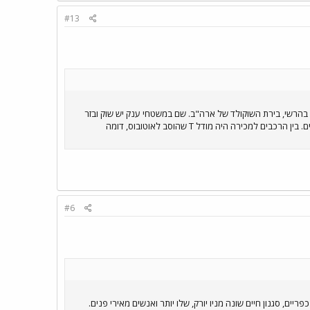
#13
בהרשי, בירת השוקולד של ארה"ב. שם במשטחי ענק יש שוק ובזר
לחלפים וחזרתי עם אולי 50 ק"ג חלקים למוסטנג), שוק למכירת רכב עתיק עם מאות מכוניות, ויום תצוגה של כלי רכב קלסיים. בין הרכבים למכירה היה מודל T שהוסב לאוטובוס, דומה
#6
ריים, סגנון חיים שונה מניו יורק, שלו יותר ואנשים מאירי פנים.