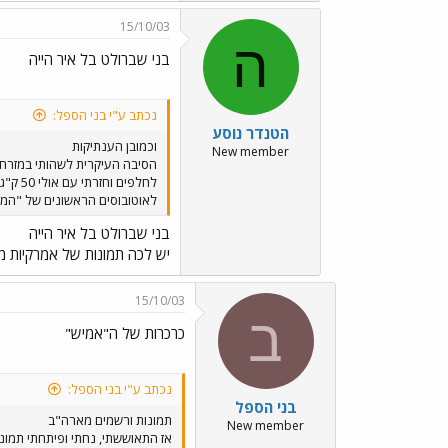
15/10/03
ה
בני שברולט בל איר הייה
נכתב ע"י בני הספל:
הטנדר נוסע
וכמובן הענתיקות
New member
הסיבה העיקרית לשהותי במזרח 
לאוטובוסים הראשונים של "המ
בני שברולט בל איר הייה
יש לכה תמונות של אמרקיות משנות ה60
15/10/03
ב
כרכרות של ה"אמיש"
נכתב ע"י בני הספל:
בני הספל
תמונות ורשמים מארה"ב
New member
אז התאוששתי, נחתי ופיתחתי תמונות.