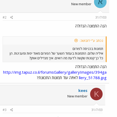
א
New member
#2
31/7/03
הנה התמונה הגדולה
נכתב ע"י דובושכ:
תמונות בכניסה לפורום
איליה שלום. התמונות בעמוד השער של הפורום מאוד יפות ומענינות. הן
כל כך קטנות שקשה לדעת מה רואים. איך מגדילים אותן?
הנה התמונה הגדולה
http://img.tapuz.co.il/forumsGallery/galleryImages/394ga
llery_51788.jpg
לאיזה עוד תמונות התכוונת?
kees
K
New member
#3
31/7/03