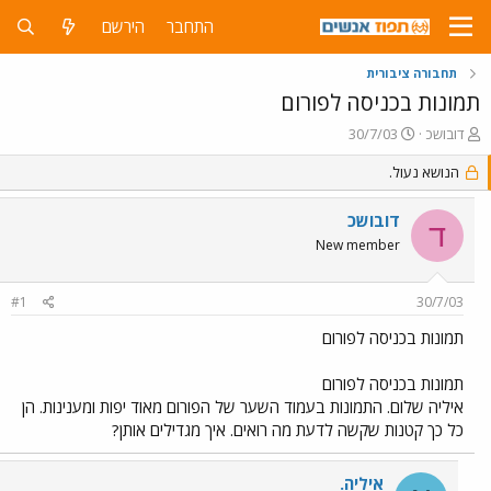
התחבר
הירשם
תחבורה ציבורית
תמונות בכניסה לפורום
פ
פ
דובושכ
30/7/03
ו
ו
ת
ר
הנושא נעול.
ח
ס
ה
ם
דובושכ
ד
נ
ב
New member
ו
ת
ש
א
א
ר
#1
30/7/03
י
ך
תמונות בכניסה לפורום
תמונות בכניסה לפורום
איליה שלום. התמונות בעמוד השער של הפורום מאוד יפות ומענינות. הן
כל כך קטנות שקשה לדעת מה רואים. איך מגדילים אותן?
איליה.