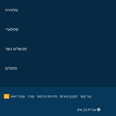
טלוויזיה
סלולארי
מבשלים כשר
חתולים
צור קשר
תקנון הפורום
מדיניות פרטיות
עזרה
עמוד ראשי
עברית (he_IL)