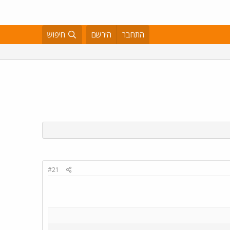
התחבר
הירשם
חיפוש
#21