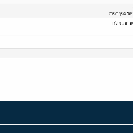
 של סניף דניה?
שבתת. צולם
י
שור