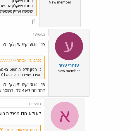
תחנת אשקלון
New member
תחנת אשקלון החדשה ת
שימשה ועדיין משמשת 
חן
13/6/03
ע
אולי המפרקית מקולקלת?
נכתב ע"י אביתר 777777777:
עומרי עטר
כן. חניון תלפיות.האוטו באמ
New member
מסיבה שאינני יודע והוא 83-673-01.
אולי המפרקית מקולקלת?
התמונות לא צולמו במוסך ש
13/6/03
א
לא ולא. הדו-מפרקית מו
נכתב ע"י עומרי עטר: