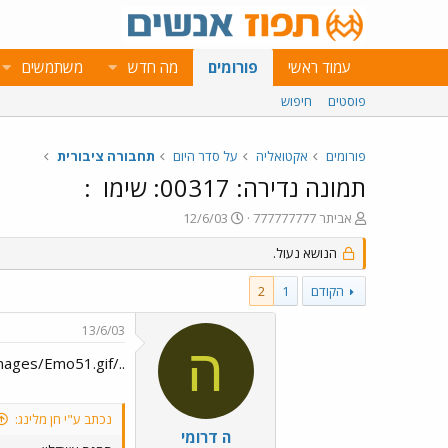
עמוד ראשי
פורומים
מה חדש
משתמשים
פוסטים
חיפוש
פורומים
אקטואליה
על סדר היום
תחבורה ציבורית
תמונה נדירה: 00317: שימו
:
פ
פ
אביתר 777777777
12/6/03
ו
ו
ת
הנושא נעול.
ר
ח
ס
ה
ם
הקודם
1
2
נ
ב
ו
ת
13/6/03
ש
א
ה
א
ר
../images/Emo51.gif חן ../images/Emo140.gif
י
ך
נכתב ע"י חן מלינג:
ה דרומי