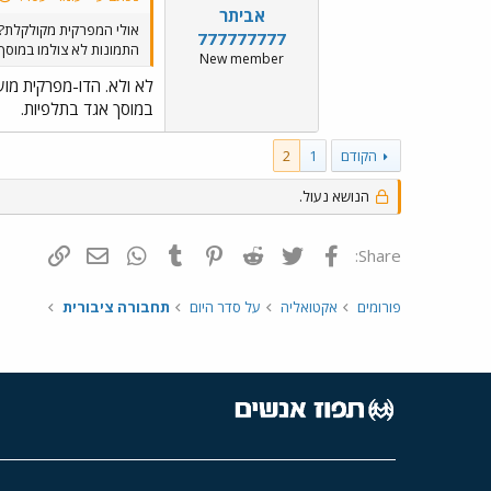
אביתר
אולי המפרקית מקולקלת?
777777777
התמונות לא צולמו במוסך
New member
לא ולא. הדו-מפרקית מו
במוסך אגד בתלפיות.
הקודם
1
2
הנושא נעול.
פייסבוק
Twitter
Reddit
Pinterest
Tumblr
WhatsApp
דואר אלקטרונ
הוסף קי
Share:
פורומים
אקטואליה
על סדר היום
תחבורה ציבורית