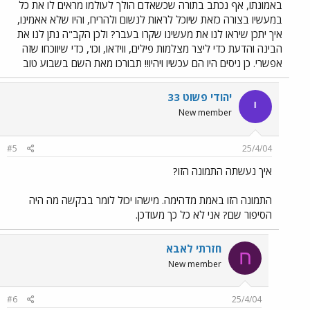
באמונתו, אף נכתב בתורה שכשאדם הולך לעולמו מראים לו את כל
במעשיו בצורה כזאת שיוכל לראות לנשום ולהריח, והיו שלא אאמינו,
איך יתכן שיראו לנו את מעשינו שקרו בעבר? ולכן הקב"ה נתן לנו את
הבינה והדעת כדי ליצר מצלמות פילים, ווידאו, וכו', כדי שיווכחו שזה
אפשרי. כן ניסים היו הם עכשיו ויהיו!! תבורכו מאת השם בשבוע טוב
יהודי פשוט 33
י
New member
#5
25/4/04
איך נעשתה התמונה הזו?
התמונה הזו באמת מדהימה. מישהו יכול לומר בבקשה מה היה
הסיפור שם? אני לא כל כך מעודכן.
חזרתי לאבא
ח
New member
#6
25/4/04