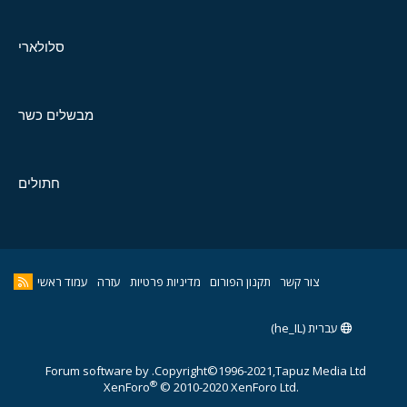
סלולארי
מבשלים כשר
חתולים
צור קשר
תקנון הפורום
מדיניות פרטיות
עזרה
עמוד ראשי
עברית (he_IL)
Forum software by
Copyright©1996-2021,Tapuz Media Ltd.
®
XenForo
© 2010-2020 XenForo Ltd.