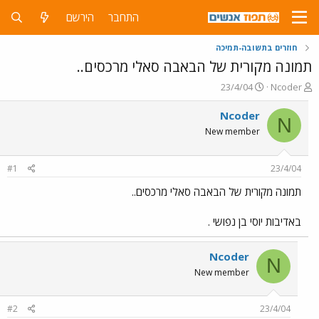
התחבר
הירשם
חוזרים בתשובה-תמיכה
תמונה מקורית של הבאבה סאלי מרכסים..
פ
פ
23/4/04
Ncoder
ו
ו
ת
ר
Ncoder
N
ח
ס
New member
ה
ם
נ
ב
ו
ת
#1
23/4/04
ש
א
א
ר
תמונה מקורית של הבאבה סאלי מרכסים..
י
ך
באדיבות יוסי בן נפושי .
Ncoder
N
New member
#2
23/4/04