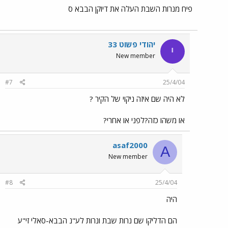
פיח מנרות השבת העלה את דיוקן הבבא ס
יהודי פשוט 33
י
New member
#7
25/4/04
לא היה שם איזה ניקוי של הקיר ?
או משהו כזה?לפני או אחרי?
asaf2000
A
New member
#8
25/4/04
היה
הם הדליקו שם נרות שבת ונרות לע"נ הבבא-סאלי זי"ע