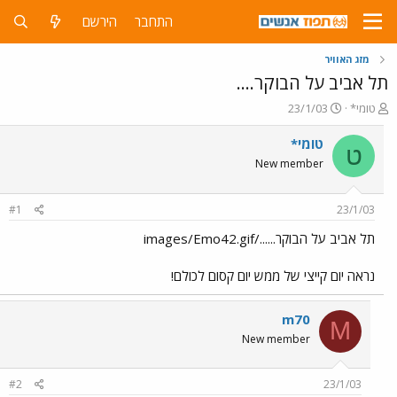
התחבר
הירשם
מזג האוויר
תל אביב על הבוקר....
פ
פ
טומי*
23/1/03
ו
ו
ת
ר
טומי*
ט
ח
ס
New member
ה
ם
נ
ב
ו
ת
#1
23/1/03
ש
א
א
ר
תל אביב על הבוקר....../images/Emo42.gif
י
ך
נראה יום קייצי של ממש יום קסום לכולם!
m70
M
New member
#2
23/1/03