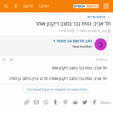
התחבר
הירשם
חדשות חרדים
תל אביב: גופת גבר במצב ריקבון אותר
פ
פ
כתב חדשות 24 מספר 1
21/9/10
ו
ו
ת
ר
כתב חדשות 24 מספר 1
כ
ח
ס
New member
ה
ם
נ
ב
ו
ת
#1
21/9/10
ש
א
א
ר
תל אביב: גופת גבר במצב ריקבון אותר
י
ך
תל אביב: גופת גבר במצב ריקבון אותרה על גג בניין ברחוב בן יהודה
You must log in or register to reply here.
פייסבוק
Twitter
Reddit
Pinterest
Tumblr
WhatsApp
דואר אלקטרוני
הוסף קישור
Share: