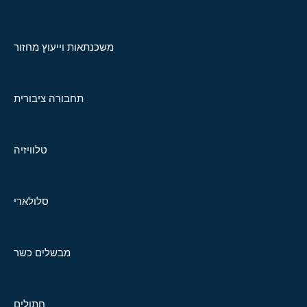
משכנתאות וייעוץ מחזור
תחבורה ציבורית
טלוויזיה
סלולארי
מבשלים כשר
חתולים