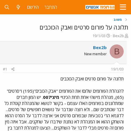
התחבר
הירשם
משוב
תלונה על פורום סרטים ואבק הכוכבים
פ
פ
19/1/03
Bex2b
ו
ו
ת
ר
Bex2b
B
ח
ס
New member
ה
ם
נ
ב
ו
ת
#1
19/1/03
ש
א
א
ר
תלונה על פורום סרטים ואבק הכוכבים
י
ך
להנהלת הפורומים שלום! את הפורומים "אבק הכובים"(195) ו"סרטים"
(65), מנהלת מישהי אחת תחת הכינויי
מיצי007
. יש המון חברים
שמתלוננים בפורומים האלו עצמם - בקשר לנושא שהמנהלת קוטלת כל
דבר שכותבים שם... ולא רוצה שנדבר על נושאים חופשיים של סרטים...
לדוגמא הרי בטבעיות שבפורום סרטים אני ארצה לדבר על הסרט ההוא
והשחקן ההוא אז המנהלת לא נותנת שידברו על שחקנים.. אבל איזה מין
פורום זה סרטים מבלי לדבר על השחקנים... הצענו למנהלת לחבר בין