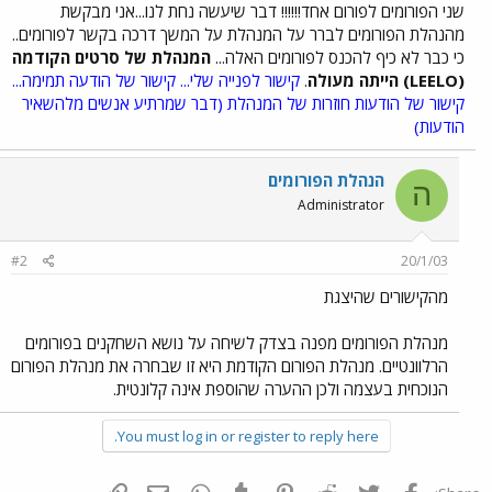
שני הפורומים לפורום אחד!!!!!! דבר שיעשה נחת לנו...אני מבקשת
מהנהלת הפורומים לברר על המנהלת על המשך דרכה בקשר לפורומים..
כי כבר לא כיף להכנס לפורומים האלה...
המנהלת של סרטים הקודמה
(LEELO) הייתה מעולה
.
קישור לפנייה שלי...
קישור של הודעה תמימה...
קישור של הודעות חוזרות של המנהלת (דבר שמרתיע אנשים מלהשאיר
הודעות)
הנהלת הפורומים
ה
Administrator
#2
20/1/03
מהקישורים שהיצגת
מנהלת הפורומים מפנה בצדק לשיחה על נושא השחקנים בפורומים
הרלוונטיים. מנהלת הפורום הקודמת היא זו שבחרה את מנהלת הפורום
הנוכחית בעצמה ולכן ההערה שהוספת אינה קלונטית.
You must log in or register to reply here.
פייסבוק
Twitter
Reddit
Pinterest
Tumblr
WhatsApp
דואר אלקטרוני
הוסף קישור