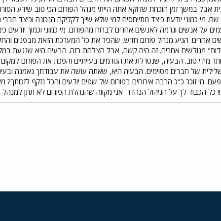
בית אבל במשך זמן הוכחת שדוקא אתה הייתי מנהל הפורום הכי טוב שידע הפו
ת שם. מי כמוני יודעת כיצד מתייחסים למי שלא שייך לקליקה הנכונה וכיצד חב
ם על אנשים וגרמה לאנשים אחרים לברוח מהפורום. מי כמוני וכמוך יודעים כ
ים אחרים. הגיע מנהל פורום חדש, שהכיר את כל המערכת הזאת מבפנים והחל
דות" מגולשים אחרים. זה היה קשה, אבל הצלחת בזה. הבעיה היא שנגעת במקו
ר מידי טוב. הבעיה, שנטרלת את הגורמים בעייתיים והפכת את הפורום למקום ל
ת של חברים מסוימים. הבעיה היא, שאתה עושה את עבודתך נאמנה ובעיני א
עם. מי זוכר כ"כ הרבה אירוחים בפורום של שפים יודעים והכל נזקף לזכותך? מי
יח! כל הכבוד לך על הניהול הנהדר
אני מקווה שהנהלת הפורום לא תתן למנהל כ"
י
שור