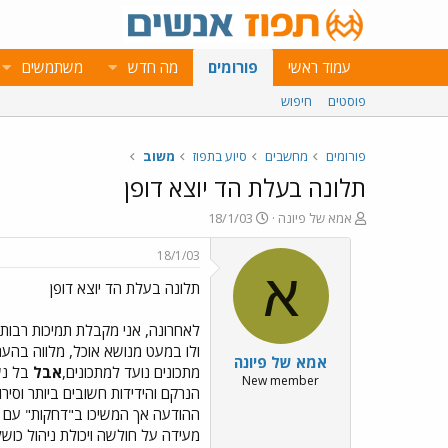
עמוד ראשי
פורומים
מה חדש
משתמשים
פוסטים
חיפוש
פורומים
מחשבים
סיוע בתפוז
משוב
תלונה בעלת הד יוצא דופן
פ
פ
אמא של פיונה
18/1/03
ו
ו
ת
ר
18/1/03
ח
ס
א
תלונה בעלת הד יוצא דופן
ה
ם
נ
ב
ו
ת
לאחרונה, אני מקבלת תמיכות רבות ו
ש
א
ולו במעט מנושא אוכל, מלווה בהע
אמא של פיונה
א
ר
מתכונים נועד למתכונים,
אבל
בל נשכ
י
New member
הנרקם והידידות חשובים ביותר וסיר
ך
ההודעה אך המשיכו ב"דחקות" עם המ
מעידה על חולשה ויכולת ניהול כושל