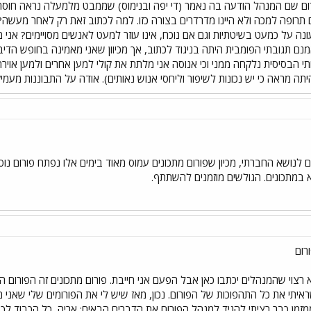
ם שם המנהל הודעה בה נאמר (די יפה ובנימוס) שממבט מלמעלה נראה חוסר רצ
 תרופה למכה ולא היינו מדרדרים בצורה כזו. למה לכתוב זאת רק לאחר מעש
ונה על כמעט בשיטתיות וגם אם נוכח, אינו עוזר למעט לאנשים מסויימים? אנ
נם תגובתי הפומבית היתה בניגוד לכתוב, אך מכיוון שאני מאמינה בחופש ה
תי הבסיסית נלקחה ממני וכי אנוסה אני מלתת את קולי למען אחרים ולמען אוירה 
תה מראה כי יש נכונות לשיפור וליחסי אנוש נאותים). אודה על התבוננות מעמי
ם לנושא החברתי, מכיון שפורום מתכונים עמוס מאוד בימים אלו נפתח פורום נ
וקא במתכונים. הגולשים מוזמנים להשתתף.
רום
 רצוי שהמנהלים יכתבו כאן אבל הפעם אני חייבת. פורום מתכונים זה הפורום ה
יתי את כל התהפוכות של הפורום. נכון, מאז שיש לי את הפורומים שלי שאני 
 ממזמן כבר רציתי להגיד למנהל הפורום את הדברים הבאים: אריה, כל הכבוד ל