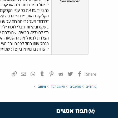
New member
לניהול הפורום מבחינה אוביקטי
כמוני יודעת את כל עניין הקליקו
הקליקה הזאת, "ירדה" הרבה פעמי
"לרדת" מעל גבי הפורום על אנש
בשקט ובשלווה מבלי לזכות "לירי
כדי להצליח. הבעיה, שהצלחת יות
הצלחת לנטרל את ההשפעה השלילי
מנהל אותו החל לפרוח יותר מאי פ
להנחות בחנויות? בקיצור: שכוייי
פייסבוק
Twitter
Reddit
Pinterest
Tumblr
WhatsApp
דואר אלקטרונ
הוסף קי
Share:
פורומים
מחשבים
סיוע בתפוז
משוב