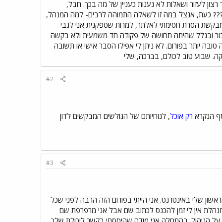
ון לעזור ושאלות לא נענות כעניין של מה בכך. חבל,
ה??? כעת, אנצל במה זו לשאלה התמוהה לרבים- למה המנהל,
י מבקשת הסרת חסימתי לאלתר, למרות שספקנית אני לגבי
דיבור ובגלל שהיתה תחושה של פקודה חד משמעית ולא בקשה
טובה יותר בפורום. לא ניתן לי אפילו הסבר אישי או תשובה
קה. שבוע טוב לכולם, בברכה, שלי
#2
וסף הנקרא
רק אוכל
, לנוחיותם של הגולשים המבקשים לדון
#3
ראשון שלי באינטרנט. אני הייתי בפורום הזה הרבה לפני שכל
מנהלת אין לי זמן להכנס לכתוב שם אבל אני מרפרפת שם
ך על הניהול. בהתחלה אני מודה שהיססתי בקשר ליכולת שלך