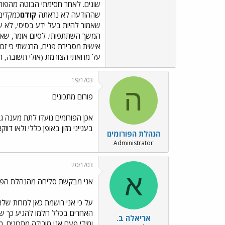
שונים. לאחר חסימתי הבוטה מהפורו
שההודעה לא נראתה
קודם
כמקדים
שאמור להיות בעל ידע בסיסי, לא ע
המשך השתתפותי. לסיום אומר, שאמ
אישית מסבירת פנים, הרגשתי כי זכו
על מחאתי הצורמת (אולי תשובה, הי
19/1/03
ה
פורום מתכונים
אכן הפורומים נועדו לתת מענה ג
בענייני מזון באופן כללי ולאו דו
הנהלת הפורומים
Administrator
20/1/03
א
אני מבקשת סליחה מהנהלת הפו
על כי אני רושמת כאן למרות שלא
האחרים בכלל חלמו להגיע כך שרא
אריאלה ב.
ומידי פעם אני מורידה מתכונים.