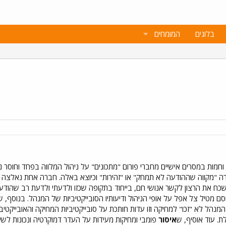
בלוגים
המומחים
חמות במסרים אישיים מחברי פורום "מתכונים" על ניהול המלווה בפחד וחוסר נ
רה "מקווה שההודעה לא תמחק" או "זהירות" וכיוצא באלה. חברה אחת נאלצה
ח את הרצון לקשר אנושי חם, בייחוד בתקופה שכזו ולדעתי ולדעת רב שהודעות
וסם מטיל צל אפל על אופי הניהול ודיעותיו הסובייקטיביות של המנהל. בנוסף
נהל לא "זכו" למחיקה וזו עדות חותכת על סובייקטיביות המחיקה והאובייקטיב
ת. עוד אוסיף, ש
איסור
פומבי ומחיקות מעידות על העדר דמוקרטיה ונכונות לשיפו