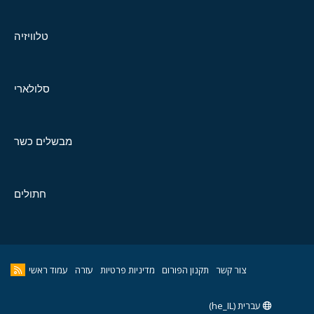
טלוויזיה
סלולארי
מבשלים כשר
חתולים
צור קשר
תקנון הפורום
מדיניות פרטיות
עזרה
עמוד ראשי
עברית (he_IL)