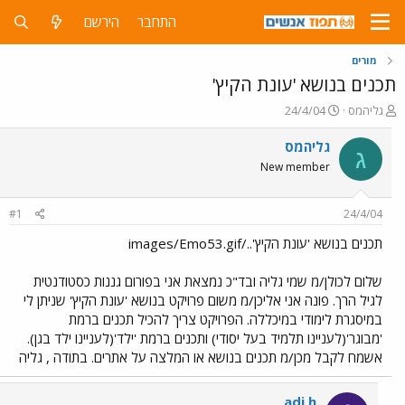
התחבר
הירשם
מורים
תכנים בנושא 'עונת הקיץ'
פ
פ
גליהמס
24/4/04
ו
ו
ת
ר
גליהמס
ג
ח
ס
New member
ה
ם
נ
ב
ו
ת
#1
24/4/04
ש
א
א
ר
תכנים בנושא 'עונת הקיץ'../images/Emo53.gif
י
ך
שלום לכולן/מ שמי גליה ובד"כ נמצאת אני בפורום גננות כסטודנטית
לגיל הרך. פונה אני אליכן/מ משום פרויקט בנושא 'עונת הקיץ' שניתן לי
במיסגרת לימודי במיכללה. הפרויקט צריך להכיל תכנים ברמת
'מבוגר'(לעניינו תלמיד בעל יסודי) ותכנים ברמת 'ילד'(לעניינו ילד בגן).
אשמח לקבל מכן/מ תכנים בנושא או המלצה על אתרים. בתודה , גליה
adi h