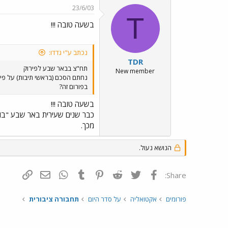
23/6/03
T
בשעה טובה !!!
נכתב ע"י גדדו:
TDR
תח"צ בבאר שבע לפירוק
New member
בפורום זה?
בשעה טובה !!!
כבר שנים שעירית באר שבע "בוכה
מכך.
הנושא נעול.
פייסבוק
Twitter
Reddit
Pinterest
Tumblr
WhatsApp
דואר אלקטרונ
הוסף קי
Share:
פורומים
אקטואליה
על סדר היום
תחבורה ציבורית