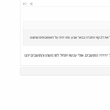
#2
נחתם הסכם (בראשי תיבות) על פירוק חברת האוטובוס של באר שבע תוך 90 יום, ותוך 180 יום יבחר זכיין (מתוך שישה) שיפעיל את 21 קווי החברה בבאר שבע. ומה יהיה על האוטובוסים שהוצגו
??? התושבים. אולי עכשיו יתחיל לזוז משהו והתושבים יהנו