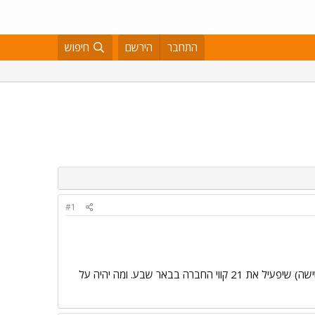
התחבר
הירשם
חיפוש
#1
נחתם הסכם (בראשי תיבות) על פירוק חברת האוטובוס של באר שבע תוך 90 יום, ותוך 180 יום יבחר זכיין (מתוך שישה) שיפעיל את 21 קווי החברה בבאר שבע. ומה יהיה על