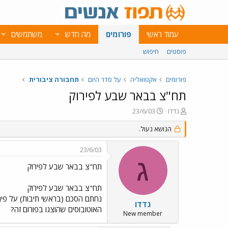
עמוד ראשי
פורומים
מה חדש
משתמשים
פוסטים
חיפוש
פורומים
אקטואליה
על סדר היום
תחבורה ציבורית
תח"צ בבאר שבע לפירוק
פ
פ
גדדו
23/6/03
ו
ו
ת
ר
הנושא נעול.
ח
ס
ה
ם
23/6/03
נ
ב
ג
ו
ת
תח"צ בבאר שבע לפירוק
ש
א
א
ר
תח"צ בבאר שבע לפירוק
י
ך
גדדו
האוטובוסים שהוצגו בפורום זה?
New member