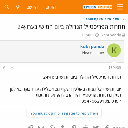
התחבר
הירשם
סאב, הצל, תאקט ואמת
תחרות הפריסטייל הגדולה ביום חמישי בערוץ24
פ
פ
13/4/09
kobi panda
ו
ו
ת
ר
kobi panda
K
ח
ס
New member
ה
ם
נ
ב
ו
ת
#1
13/4/09
ש
א
א
ר
תחרות הפריסטייל הגדולה ביום חמישי בערוץ24
י
ך
יום חמישי הצל מנחה באולפן השקוף מ12 בלילה עד הבוקר באולפן
תתקיים תחרות פריסטייל יהיה הרבה הפתעות ומתנות
לפרטים:0547662910
You must log in or register to reply here.
פייסבוק
Twitter
Reddit
Pinterest
Tumblr
WhatsApp
דואר אלקטרוני
הוסף קישור
Share: