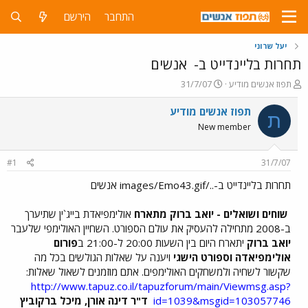
התחבר
הירשם
יעל שרוני
תחרות בליינדייט ב-
אנשים
פ
פ
תפוז אנשים מודיע
31/7/07
ו
ו
ת
ר
תפוז אנשים מודיע
ת
ח
ס
New member
ה
ם
נ
ב
ו
ת
#1
31/7/07
ש
א
א
ר
תחרות בליינדייט ב-../images/Emo43.gif אנשים
י
ך
שוחים ושואלים - יואב ברוק מתארח
אולימפיאדת בייג`ין שתיערך
ב-2008 מתחילה להעסיק את עולם הספורט. השחיין האולימפי שלעבר
יואב ברוק
יתארח היום בין השעות 20:00 ל-21:00 ב
פורום
אולימפיאדה וספורט הישגי
ויענה על שאלות הגולשים בכל מה
שקשור לשחיה ולמשחקים האולימפים. אתם מוזמנים לשאול שאלות:
http://www.tapuz.co.il/tapuzforum/main/Viewmsg.asp?
id=1039&msgid=103057746
ד"ר דינה אורן, מיכל ברקוביץ