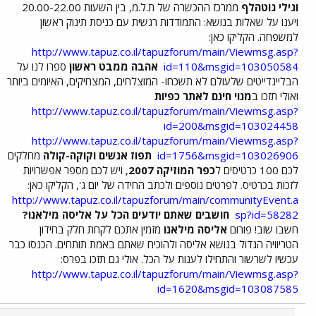
וגילי גוטהלף
ממרכז ההכשרה של ת.ל.מ, בין השעות 20.00-22.00
ויענו על שאלות בנושא: התמודדות רגשית עם כניסת תינוק ראשון
למשפחה. הקליקו כאן:
http://www.tapuz.co.il/tapuzforum/main/Viewmsg.asp?
id=110&msgid=103050584
אהבה ממבט ראשון
ספרו לנו על
הבליינדייטים שלעולם לא תשכחו- המוצלחים, המצחיקים, האיומים ביותר
ואולי תזכו ב
מנוי חינם לאתר כפיות
http://www.tapuz.co.il/tapuzforum/main/Viewmsg.asp?
id=200&msgid=103024458
http://www.tapuz.co.il/tapuzforum/main/Viewmsg.asp?
id=1756&msgid=103026906
תפוז אנשים וקוקה-קולה
מחלקים
לכם 100 כרטיסים ל
כפר המוזיקה 2007
, ויש לכם מספר אפשרויות
לזכות בכרטיס. לפרטים נוספים ולכתב החידה של יום ג', הקליקו כאן:
http://www.tapuz.co.il/tapuzforum/main/communityEvent.a
sp?id=58282
חושבים שאתם יודעים הכל על אליסה מילאנו?
חשבו שוב! פורום
אליסה מילאנו
מזמין אתכם לקחת חלק בחידון
הטריוויה הגדול בנושא אליסה ולהוכיח שאתם באמת תותחים. הכנסו כבר
עכשיו לשרשור והתחילו לענות על הכל. אולי גם תזכו בפרס:
http://www.tapuz.co.il/tapuzforum/main/Viewmsg.asp?
id=1620&msgid=103087585