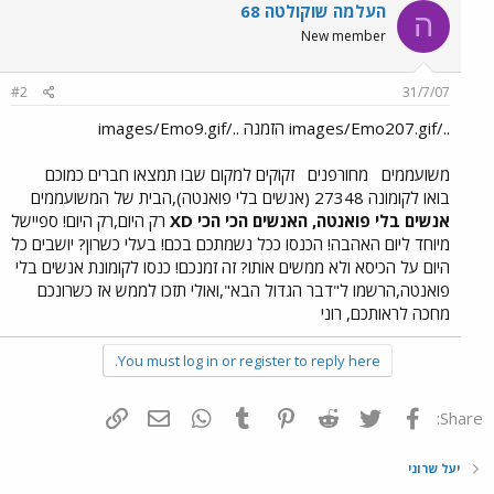
העלמה שוקולטה 68
ה
New member
#2
31/7/07
../images/Emo207.gif הזמנה ../images/Emo9.gif
משועממים
מחורפנים
זקוקים למקום שבו תמצאו חברים כמוכם
בואו לקומונה 27348 (אנשים בלי פואנטה),הבית של המשועממים
אנשים בלי פואנטה, האנשים הכי הכי XD
רק היום,רק היום! ספיישל
מיוחד ליום האהבה! הכנסו ככל נשמתכם בכם! בעלי כשרון? יושבים כל
היום על הכיסא ולא ממשים אותו? זה זמנכם! כנסו לקומונת אנשים בלי
פואנטה,הרשמו ל"דבר הגדול הבא",ואולי תזכו לממש אז כשרונכם
מחכה לראותכם, רוני
You must log in or register to reply here.
פייסבוק
Twitter
Reddit
Pinterest
Tumblr
WhatsApp
דואר אלקטרוני
הוסף קישור
Share:
יעל שרוני