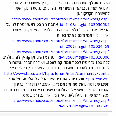
וגילי גוטהלף
ממרכז ההכשרה של ת.ל.מ, בין השעות 20.00-22.00
ויענו על שאלות בנושא: התמודדות רגשית עם כניסת תינוק ראשון
למשפחה. הקליקו כאן:
http://www.tapuz.co.il/tapuzforum/main/Viewmsg.asp?
id=110&msgid=103050584
אהבה ממבט ראשון
ספרו לנו על
הבליינדייטים שלעולם לא תשכחו- המוצלחים, המצחיקים, האיומים ביותר
ואולי תזכו ב
מנוי חינם לאתר כפיות
http://www.tapuz.co.il/tapuzforum/main/Viewmsg.asp?
id=200&msgid=103024458
http://www.tapuz.co.il/tapuzforum/main/Viewmsg.asp?
id=1756&msgid=103026906
תפוז אנשים וקוקה-קולה
מחלקים
לכם 100 כרטיסים ל
כפר המוזיקה 2007
, ויש לכם מספר אפשרויות
לזכות בכרטיס. לפרטים נוספים ולכתב החידה של יום ג', הקליקו כאן:
http://www.tapuz.co.il/tapuzforum/main/communityEvent.a
sp?id=58282
חושבים שאתם יודעים הכל על אליסה מילאנו?
חשבו שוב! פורום
אליסה מילאנו
מזמין אתכם לקחת חלק בחידון
הטריוויה הגדול בנושא אליסה ולהוכיח שאתם באמת תותחים. הכנסו כבר
עכשיו לשרשור והתחילו לענות על הכל. אולי גם תזכו בפרס:
http://www.tapuz.co.il/tapuzforum/main/Viewmsg.asp?
id=1620&msgid=103087585