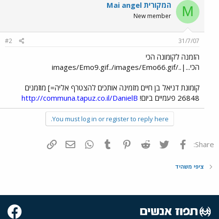
Mai angel המקורית
M
New member
#2
31/7/07
הזמנה לקומונה הכי
הכי...|../images/Emo9.gif../images/Emo66.gif
קומונת דניאל בן חיים מזמינה אותכים להצטרף אליה=] מוזמנים
26848 פעמיים ביום!
http://communa.tapuz.co.il/DanielB
You must log in or register to reply here.
פייסבוק
Twitter
Reddit
Pinterest
Tumblr
WhatsApp
דואר אלקטרוני
הוסף קישור
Share:
ציפי משהיד