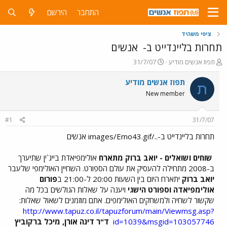
התחבר
הירשם
ציפי משהיד
תחרות בליינדייט ב-
אנשים
פ
פ
תפוז אנשים מודיע
31/7/07
ו
ו
ת
ר
תפוז אנשים מודיע
ת
ח
ס
New member
ה
ם
נ
ב
ו
ת
#1
31/7/07
ש
א
א
ר
תחרות בליינדייט ב-../images/Emo43.gif אנשים
י
ך
שוחים ושואלים - יואב ברוק מתארח
אולימפיאדת בייג`ין שתיערך
ב-2008 מתחילה להעסיק את עולם הספורט. השחיין האולימפי שלעבר
יואב ברוק
יתארח היום בין השעות 20:00 ל-21:00 ב
פורום
אולימפיאדה וספורט הישגי
ויענה על שאלות הגולשים בכל מה
שקשור לשחיה ולמשחקים האולימפים. אתם מוזמנים לשאול שאלות:
http://www.tapuz.co.il/tapuzforum/main/Viewmsg.asp?
id=1039&msgid=103057746
ד"ר דינה אורן, מיכל ברקוביץ