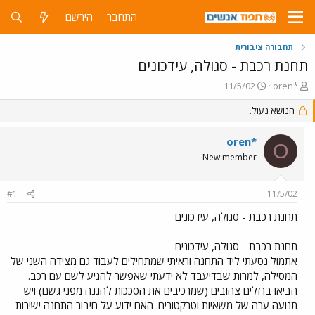
התחבר
הירשם
תחבורה ציבורית
תחנת רכבת - סגולה, עידכונים
פ
פ
11/5/02
oren*
ו
ו
ת
ר
הנושא נעול.
ח
ס
ה
ם
oren*
O
נ
ב
New member
ו
ת
ש
א
א
ר
#1
11/5/02
י
ך
תחנת רכבת - סגולה, עידכונים
תחנת רכבת - סגולה, עידכונים
אתמול נסעתי ליד התחנה וראיתי שמתחילים לעבוד גם מצידה השני של
המסילה, למרות שבדיעבד לא ידעתי שאפשר להגיע לשם עם רכב.
הביאו ברזלים צהובים (שמרכיבים את הסככות להגנה מפני גשם) ויש
תנועה ערה של משאיות וטרקטורים. האם ידוע על חיבור התחנה ישירות