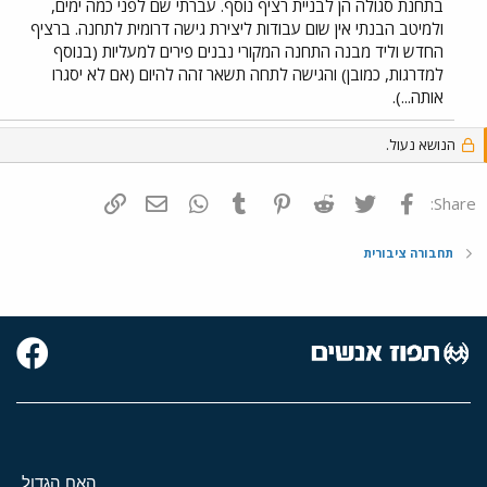
בתחנת סגולה הן לבניית רציף נוסף. עברתי שם לפני כמה ימים,
ולמיטב הבנתי אין שום עבודות ליצירת גישה דרומית לתחנה. ברציף
החדש וליד מבנה התחנה המקורי נבנים פירים למעליות (בנוסף
למדרגות, כמובן) והגישה לתחה תשאר זהה להיום (אם לא יסגרו
אותה...).
הנושא נעול.
פייסבוק
Twitter
Reddit
Pinterest
Tumblr
WhatsApp
דואר אלקטרוני
הוסף קישור
Share:
תחבורה ציבורית
האח הגדול