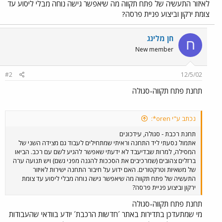
לאיזור התעשיה של פתח תקווה מה שיאפשר גישה נוחה מבלי ליסוע עד
צומת ירקון וביצוע פניית פרסה?
חן מלינג
ח
New member
#2
12/5/02
תחנת פתח תקווה-סגולה
נכתב ע"י oren*:
תחנת רכבת - סגולה, עידכונים
אתמול נסעתי ליד התחנה וראיתי שמתחילים לעבוד גם מצידה השני של
המסילה, למרות שבדיעבד לא ידעתי שאפשר להגיע לשם עם רכב. הביאו
ברזלים צהובים (שמרכיבים את הסככות להגנה מפני גשם) ויש תנועה ערה
של משאיות וטרקטורים. האם ידוע על חיבור התחנה ישירות לאיזור
התעשיה של פתח תקווה מה שיאפשר גישה נוחה מבלי ליסוע עד צומת
ירקון וביצוע פניית פרסה?
תחנת פתח תקווה-סגולה
מי שמתעדכן בתדירות באתר ´חדשות הרכבת´ יודע בוודאי שהעבודות