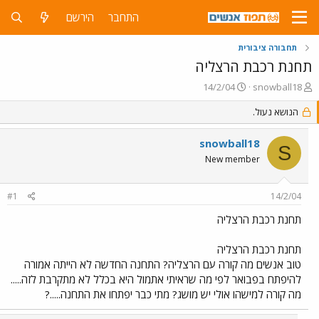
התחבר
הירשם
תחבורה ציבורית
תחנת רכבת הרצליה
פ
פ
14/2/04
snowball18
ו
ו
ת
הנושא נעול.
ר
ח
ס
ה
ם
snowball18
S
נ
ב
New member
ו
ת
ש
א
א
ר
#1
14/2/04
י
ך
תחנת רכבת הרצליה
תחנת רכבת הרצליה
טוב אנשים מה קורה עם הרצליה? התחנה החדשה לא הייתה אמורה
להיפתח בפבואר לפי מה שראיתי אתמול היא בכלל לא מתקרבת לזה.....
מה קורה למישהו אולי יש מושג? מתי כבר יפתחו את התחנה.....?