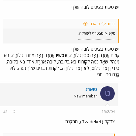
יש טעות בציטוט לובה שלך!
נכתב ע"י טוארג:
מקפיץ ומצטרף לשאלה...
.........................................
יש טעות בציטוט לובה שלך!
קודם אַמֶרֶת רַצָה סכין גילוחַה,
עכשיו
אַמֶרֶת רַצָה מחזיר גילוחַה, בא
מנהל שַאֶל כמה לקוחות בא בלובה, לובה אַמֶרֶת אחד בא בלובה,
כי רק רַצֶה נילוס,
לא
רַצֶה גילוחַה.. לקחת דברים שלך מפה, לא
קַנָה פה יותר!
טוארג
ט
New member
#5
15/2/04
צדקת (Tzadeket), מתקנת.