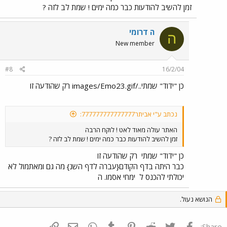
זמן להשיב להודעות כבר כמה ימים ! שמת לב לזה ?
ה דרומי
ה
New member
#8
16/2/04
כן "ידוד" שמתי../images/Emo23.gif רק שהודעה זו
נכתב ע"י אביתר777777777777777:
האתר עולה מאוד לאט ! לוקח הרבה
זמן להשיב להודעות כבר כמה ימים ! שמת לב לזה ?
כן "ידוד" שמתי
רק שהודעה זו
כבר היתה בדף הקודם{עברה לדף השנ} מה גם ומאתמול לא
יכולתי להכנס ל
ימחי אסמו. ה
הנושא נעול.
פייסבוק
Twitter
Reddit
Pinterest
Tumblr
WhatsApp
דואר אלקטרוני
הוסף קישור
Share: