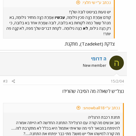
נכתב ע"י שי חלצי:
יש טעות בציטוט לובה שלך!
קודם אַמֶרֶת רַצָה סכין גילוחַה,
עכשיו
אַמֶרֶת רַצָה מחזיר גילוחַה, בא
מנהל שַאֶל כמה לקוחות בא בלובה, לובה אַמֶרֶת אחד בא בלובה, כי
רק רַצֶה נילוס,
לא
רַצֶה גילוחַה.. לקחת דברים שלך מפה, לא קַנָה פה
יותר!
צדקת (Tzadeket), מתקנת.
ה דרומי
ה
New member
#3
15/2/04
נצל"ש לשאלה מה הסיבה שהורידו
נכתב ע"י snowball18:
תחנת רכבת הרצליה
טוב אנשים מה קורה עם הרצליה? התחנה החדשה לא הייתה אמורה
להיפתח בפבואר לפי מה שראיתי אתמול היא בכלל לא מתקרבת לזה.....
מה קורה למישהו אולי יש מושג? מתי כבר יפתחו את התחנה.....?