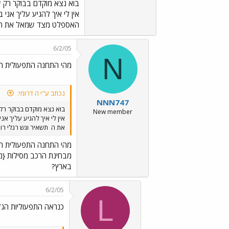
בוא נצא מוקדם בבוקר רק 
אין לי איך להגיע עליך אני
האספלט מצד שמאל את ה
6/2/05
N
מהי התחנה התפעולית הכי
נכתב ע"י ה דרומי:
NNN747
בוא נצא מוקדם בבוקר רק
New member
אין לי איך להגיע עליך א
את ה
תשאיר וגש רגלי רוא
מהי התחנה התפעולית הכי
מבחינת הרכב מסילות {מס
בארץ?
6/2/05
L
כנראה התפעוליות הגדו