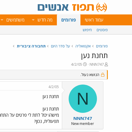
עמוד ראשי
פורומים
מה חדש
משתמשים
פוסטים
חיפוש
פורומים
אקטואליה
על סדר היום
תחבורה ציבורית
תחנת נען
פ
פ
4/2/05
NNN747
ו
ו
ת
הנושא נעול.
ר
ח
ס
ה
ם
4/2/05
נ
ב
N
ו
ת
תחנת נען
ש
א
א
ר
תחנת נען
י
מישהו יכול לתת לי פרטים על התחנ
ך
NNN747
תפעולית, נכון?
New member