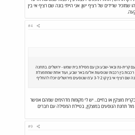
כיר שרידים של רציף ישן. אני הייתי בונה שם רציף אי בין
#4
, ומקשרת את הרכבות הבאות מצפון, עם קרית-גת ובאר-שבע וכן עם מסילת בית שמש - ירושלים. בתחנה
י רכבות בין רכבות שנוסעות אל/מ באר שבע, ועוד אחת שמתפצלת
מהקו הראשי, וממשיכה ירושלימה. בנוסף, ממערב לקו הראשי בתחנה, יש משהו שמזכיר שרידים של רציף ישן. אני הייתי בונה שם רציף אי בין קו 2 ל-3 ע'מ שנוסעים מירושלים יוכלו להחליף
קרית מוצקין או בחיים... יש לי מקומות מדהימים שמהם אפשר
 מול תחנת הנוסעים במוצקין, בטיילת המסילה עם חברים
#9