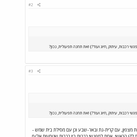
#2
 רכבות, עיתוק ,חיוג ועוד?} זאת תחנה תפעולית, נכון?
#3
 רכבות, עיתוק ,חיוג ועוד?} זאת תחנה תפעולית, נכון?
דרומית ללוד, ומקשרת את הרכבות הבאות מצפון, עם קרית-גת ובאר-שבע וכן עם מסילת בית שמש -
ת לקו הראשי, אחת למפגשי רכבות בין רכבות שנוסעות אל/מ