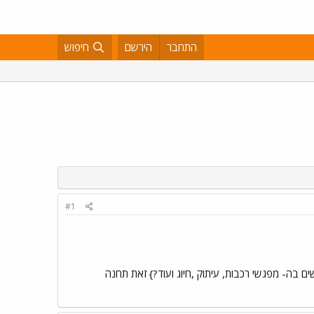
התחבר
הירשם
חיפוש
#1
 בה- מפגשי רכבות, עיתוק ,חיוג ועוד?} זאת תחנה