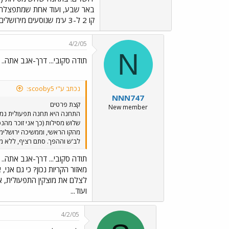
באר שבע, ועוד אחת שמתפצלת מהק
קו 2 ל-3 ע'מ שנוסעים מירושלים יוכלו להחליף לב'ש וההפך. סתם רציף, ללא מבנה וללא כלום. כמעט בלי השקעה.
4/2/05
N
תודה סקובי... דרך-אגב אתה..
נכתב ע"י scooby5:
NNN747
קצת פרטים
New member
שלוש מסילות (כך אני זוכר מה
לב'ש וההפך. סתם רציף, ללא מ
תודה סקובי... דרך-אגב אתה..
מאזור הקריות נכון? כי גם אנ
לצלם את מוצקין התפעולית, את
ועוד...
4/2/05