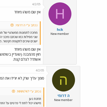
4/2/05
H
אין שם משהו מיוחד
נכתב ע"י ה דרומי:
hck
מחכה לתמונות ממשהו\י של תח
New member
שני מסילות כמו שכתבו מיבני 
ישנים שיכים לתקופת הקיטור. מו
אין שם משהו מיוחד
חוץ מהמבנה (שעדיין בשימוש)
אשתדל לצלם קצת.
4/2/05
ה
סומך עליך שרק לא יורידו את המ
נכתב ע"י NNN747:
ה דרומי
תחנת נען
New member
מישהו יכול לתת לי פרטים על התחנ