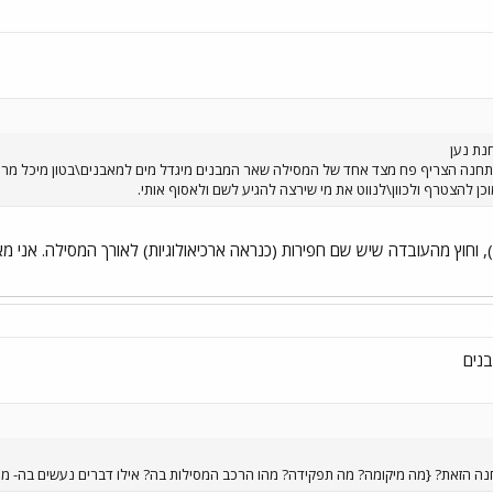
נת נען
התחנה הצריף פח מצד אחד של המסילה שאר המבנים מיגדל מים למאבנים\בטון מיכל מרו
כן להצטרף ולכוון\לנווט את מי שירצה להגיע לשם ולאסוף אותי.
, וחוץ מהעובדה שיש שם חפירות (כנראה ארכיאולוגיות) לאורך המסילה. אני 
בנים
ה הזאת? {מה מיקומה? מה תפקידה? מהו הרכב המסילות בה? אילו דברים נעשים בה- מפגשי