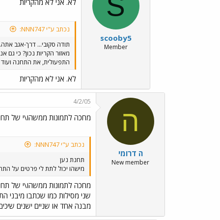
S
לא. אני לא מהקריות
נכתב ע"י NNN747:
scooby5
תודה סקובי... דרך-אגב אתה..
Member
מאזור הקריות נכון? כי גם א
התפעולית, את התחנה ועוד מל
לא. אני לא מהקריות
4/2/05
ה
מחכה לתמונות ממשהו\י של תחנ
נכתב ע"י NNN747:
ה דרומי
תחנת נען
New member
מישהו יכול לתת לי פרטים על התחנ
מחכה לתמונות ממשהו\י של תחנ
שני מסילות כמו שכתבו מיבני ה
מבנה אחד או שניים ישנים שיכים 