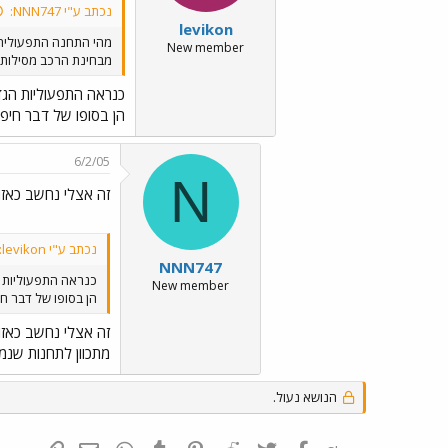
נכתב ע"י NNN747:
levikon
מהי התחנה התפעולית ה
New member
מבחינת הרכב מסילות {
כנראה התפעוליות הגדו
הן בסופו של דבר חיפה
6/2/05
N
זה אצלי נחשב כאזור 
נכתב ע"י levikon:
NNN747
כנראה התפעוליות ה
New member
הן בסופו של דבר חי
זה אצלי נחשב כאזור 
מתכוון לתחנות שנמצ
הנושא נעול.