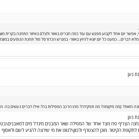
ני, אפשר יום אחד לקבוע מפגש עם עוד כמה חברים באזור ולצלם באיזור התחנה בקרית מוצ
א דברים... כמעט כל יום יוצא להיוץ באזור- במגרש הכדורסל מול תחנת הנוסעים במוצקין
ת נען
ה הזאת? {מה מיקומה? מה תפקידה? מהו הרכב המסילות בה? אילו דברים נעשים בה- מפגשי
ת נען
תחנה הצריף פח מצד אחד של המסילה שאר המבנים מיגדל מים למאבנים\בטון
לתקופת הקיטור. מוכן להצטרף ולכוון\לנווט את מי שירצה להגיע לשם ולאסוף א