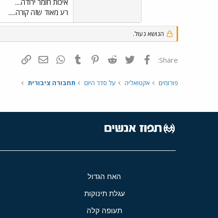
איכות חומר ירודה....
רע מאוד שזה קורה.....
הנושא נעול.
פייסבוק
Twitter
Reddit
Pinterest
Tumblr
WhatsApp
דואר אלקטרונ
הוסף קי
Share:
פורומים
אקטואליה
על סדר היום
תחבורה ציבורית
האח הגדול
עגלת תינוקות
תעופה קלה