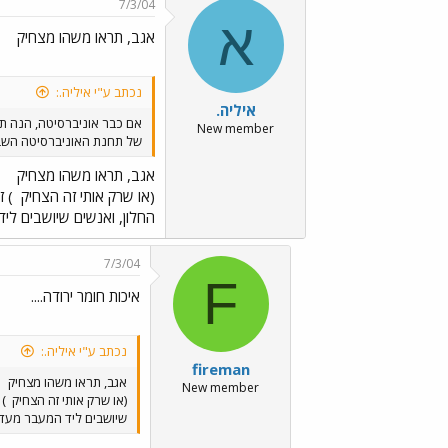
7/3/04
א
אגב, תראו משהו מצחיק
נכתב ע"י איליה.:
איליה.
אם כבר אוניברסיטה, הנה ת
New member
של תחנת האוניברסיטה השב
אגב, תראו משהו מצחיק
(או שרק אותי זה הצחיק
) ז
החלון, ואנשים שיושבים לי
7/3/04
F
איכות חומר ירודה....
נכתב ע"י איליה.:
fireman
אגב, תראו משהו מצחיק
New member
(או שרק אותי זה הצחיק
) 
שיושבים ליד המעבר מעדי