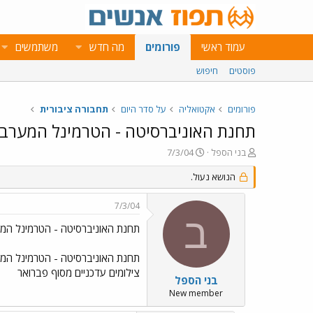
עמוד ראשי
פורומים
מה חדש
משתמשים
פוסטים
חיפוש
פורומים
אקטואליה
על סדר היום
תחבורה ציבורית
תחנת האוניברסיטה - הטרמינל המערבי
פ
פ
בני הספל
7/3/04
ו
ו
ת
הנושא נעול.
ר
ח
ס
ה
ם
7/3/04
נ
ב
ב
ו
ת
תחנת האוניברסיטה - הטרמינל המ
ש
א
א
ר
תחנת האוניברסיטה - הטרמינל המ
י
צילומים עדכניים מסוף פברואר
ך
בני הספל
New member