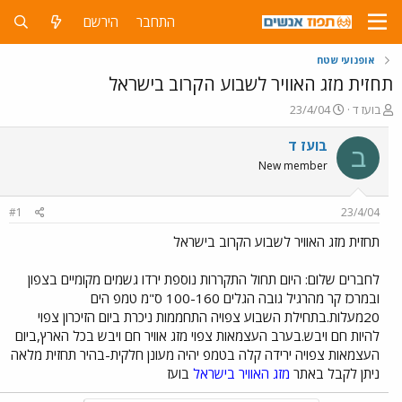
התחבר
הירשם
אופנועי שטח
תחזית מזג האוויר לשבוע הקרוב בישראל
פ
פ
בועז ד
23/4/04
ו
ו
ת
ר
בועז ד
ב
ח
ס
New member
ה
ם
נ
ב
ו
ת
#1
23/4/04
ש
א
א
ר
תחזית מזג האוויר לשבוע הקרוב בישראל
י
ך
לחברים שלום: היום תחול התקררות נוספת ירדו גשמים מקומיים בצפון
ובמרכז קר מהרגיל גובה הגלים 100-160 ס"מ טמפ הים
20מעלות.בתחילת השבוע צפויה התחממות ניכרת ביום הזיכרון צפוי
להיות חם ויבש.בערב העצמאות צפוי מזג אוויר חם ויבש בכל הארץ,ביום
העצמאות צפויה ירידה קלה בטמפ יהיה מעונן חלקית-בהיר תחזית מלאה
ניתן לקבל באתר
מזג האוויר בישראל
בועז