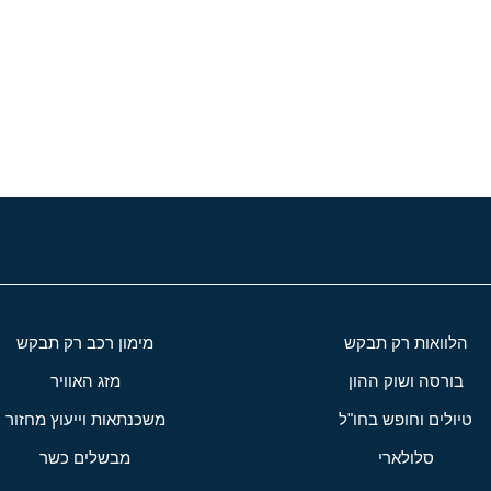
י
שור
הלוואות רק תבקש
מימון רכב רק תבקש
בורסה ושוק ההון
מזג האוויר
טיולים וחופש בחו"ל
משכנתאות וייעוץ מחזור
סלולארי
מבשלים כשר