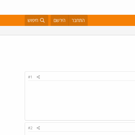
התחבר
הירשם
חיפוש
#1
#2