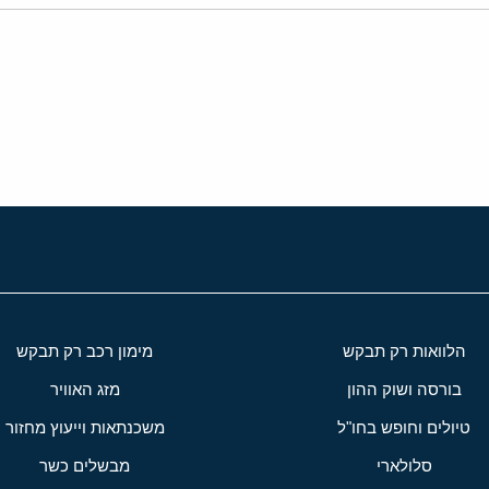
י
שור
הלוואות רק תבקש
מימון רכב רק תבקש
בורסה ושוק ההון
מזג האוויר
טיולים וחופש בחו"ל
משכנתאות וייעוץ מחזור
סלולארי
מבשלים כשר