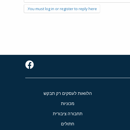
You must log in or register to reply here.
הלוואות לעסקים רק תבקש
מכוניות
תחבורה ציבורית
חתולים