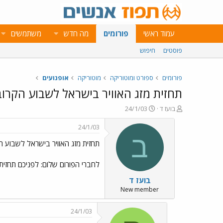
עמוד ראשי
פורומים
מה חדש
משתמשים
פוסטים
חיפוש
פורומים
ספורט ומוטוריקה
מוטוריקה
אופנועים
תחזית מזג האוויר בישראל לשבוע הקרוב
פ
פ
בועז ד
24/1/03
ו
ו
ת
ר
24/1/03
ח
ס
ב
תחזית מזג האוויר בישראל לשבוע ה
ה
ם
נ
ב
ו
ת
לחברי הפורום שלום: לפניכם תחזית
ש
א
בועז ד
א
ר
י
New member
ך
24/1/03