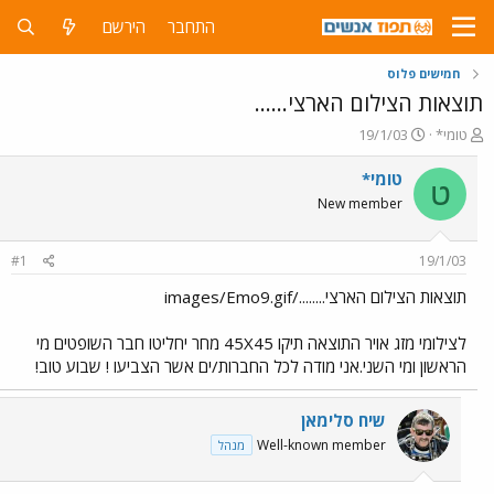
התחבר
הירשם
חמישים פלוס
תוצאות הצילום הארצי......
פ
פ
טומי*
19/1/03
ו
ו
ת
ר
טומי*
ט
ח
ס
New member
ה
ם
נ
ב
ו
ת
#1
19/1/03
ש
א
א
ר
תוצאות הצילום הארצי......../images/Emo9.gif
י
ך
לצילומי מזג אויר התוצאה תיקו 45X45 מחר יחליטו חבר השופטים מי
הראשון ומי השני.אני מודה לכל החברות/ים אשר הצביעו ! שבוע טוב!
שיח סלימאן
Well-known member
מנהל