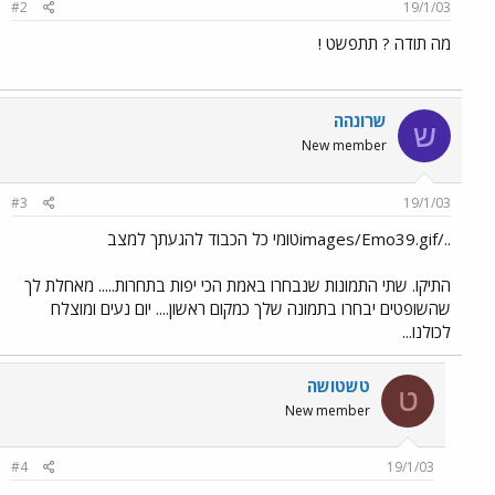
#2
19/1/03
מה תודה ? תתפשט !
שרונהה
ש
New member
#3
19/1/03
../images/Emo39.gifטומי כל הכבוד להגעתך למצב
התיקו. שתי התמונות שנבחרו באמת הכי יפות בתחרות..... מאחלת לך
שהשופטים יבחרו בתמונה שלך כמקום ראשון.... יום נעים ומוצלח
לכולנו...
טשטושה
ט
New member
#4
19/1/03