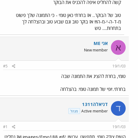
קשה להחליט איפה להכניס את הבוקר
טוב של הבוקר... אז בחרתי כאן טומי - כי התמונה שלך פשוט
מ-ד-ה-י-מ-ה!!! אז בוקר טוב וגם שבוע טוב ובהצלחה לך
בתחרות..... טש
אני ME
א
New member
#5
19/1/03
טומי, בחרת להציג את התמונה שבה
בחרתי..יופי של תמונה טומי. בהצלחה
דניאלה1311
ד
Active member
מנהל
#1
19/1/03
השיח צודק טומי, תתפשט, עכשיו../images/Emo188.gif ואז נחליט