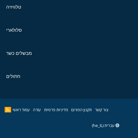
טלוויזיה
סלולארי
מבשלים כשר
חתולים
צור קשר
תקנון הפורום
מדיניות פרטיות
עזרה
עמוד ראשי
עברית (he_IL)