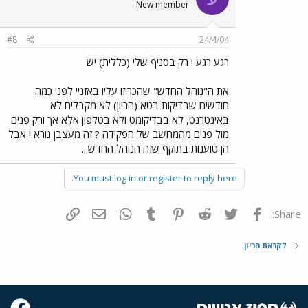
New member
#8
24/4/04
רגע רגע ! רק בסניף שלי (כללית) יש
את ה"נוהל החדש" שהכריזו עליו באזניי לפני כמה
חודשים שבדיקות בטא (הריון) לא מקבלים לא
באינטרנט, לא בבדיקומט ולא בטלפון אלא אך ורק פנים
מול פנים מהמחשב של הפקידה ? זה מעצבן נורא ! אבל
הן טוענות בתוקף שזה הנוהל החדש...
You must log in or register to reply here.
פייסבוק
Twitter
Reddit
Pinterest
Tumblr
WhatsApp
דואר אלקטרוני
הוסף קישור
Share:
לקראת הריון