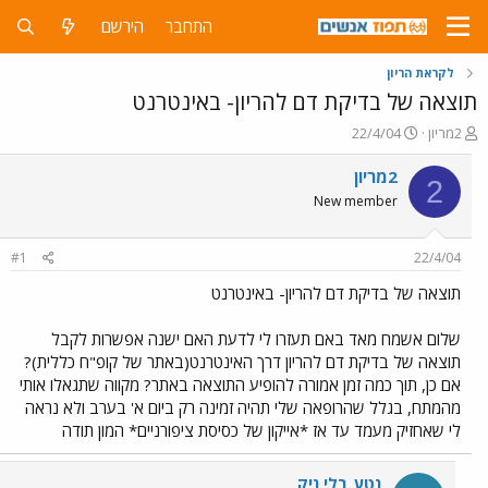
התחבר
הירשם
לקראת הריון
תוצאה של בדיקת דם להריון- באינטרנט
פ
פ
2מריון
22/4/04
ו
ו
ת
ר
2מריון
2
ח
ס
New member
ה
ם
נ
ב
ו
ת
#1
22/4/04
ש
א
א
ר
תוצאה של בדיקת דם להריון- באינטרנט
י
ך
שלום אשמח מאד באם תעזרו לי לדעת האם ישנה אפשרות לקבל
תוצאה של בדיקת דם להריון דרך האינטרנט(באתר של קופ"ח כללית)?
אם כן, תוך כמה זמן אמורה להופיע התוצאה באתר? מקווה שתגאלו אותי
מהמתח, בגלל שהרופאה שלי תהיה זמינה רק ביום א' בערב ולא נראה
לי שאחזיק מעמד עד אז *אייקון של כסיסת ציפורניים* המון תודה
נטע בלי ניק