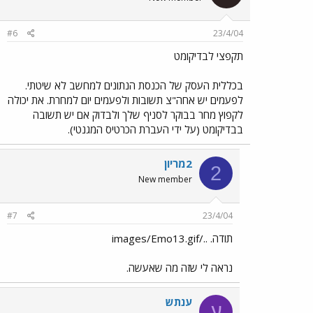
#6
23/4/04
תקפצי לבדיקומט
בכללית העסק של הכנסת הנתונים למחשב לא שיטתי.
לפעמים יש אחה"צ תשובות ולפעמים יום למחרת. את יכולה
לקפוץ מחר בבוקר לסניף שלך ולבדוק אם יש תשובה
בבדיקומט (על ידי העברת הכרטיס המגנטי).
2מריון
2
New member
#7
23/4/04
תודה. ../images/Emo13.gif
נראה לי שזה מה שאעשה.
ענתש
ע