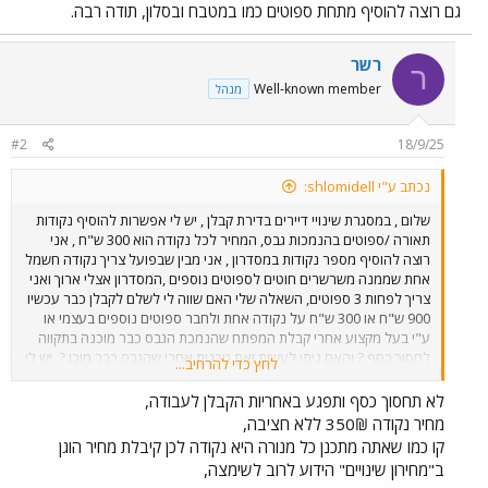
גם רוצה להוסיף מתחת ספוטים כמו במטבח ובסלון, תודה רבה.
רשר
ר
Well-known member
מנהל
#2
18/9/25
נכתב ע"י shlomidell:
שלום , במסגרת שינויי דיירים בדירת קבלן , יש לי אפשרות להוסיף נקודות
תאורה /ספוטים בהנמכות גבס, המחיר לכל נקודה הוא 300 ש"ח , אני
רוצה להוסיף מספר נקודות במסדרון , אני מבין שבפועל צריך נקודה חשמל
אחת שממנה משרשרים חוטים לספוטים נוספים ,המסדרון אצלי ארוך ואני
צריך לפחות 3 ספוטים, השאלה שלי האם שווה לי לשלם לקבלן כבר עכשיו
900 ש"ח או 300 ש"ח על נקודה אחת ולחבר ספוטים נוספים בעצמי או
ע"י בעל מקצוע אחרי קבלת המפתח שהנמכת הגבס כבר מוכנה בתקווה
לחסוך כסף ? והאם ניתן לעשות זאת טכנית אחרי שהגבס כבר מוכן ? ,יש לי
לחץ כדי להרחיב...
אזורים נוספים בבית עם הנמכות שאני גם רוצה להוסיף מתחת ספוטים כמו
במטבח ובסלון, תודה רבה.
לא תחסוך כסף ותפגע באחריות הקבלן לעבודה,
מחיר נקודה 350₪ ללא חציבה,
קו כמו שאתה מתכנן כל מנורה היא נקודה לכן קיבלת מחיר הוגן
ב"מחירון שינויים" הידוע לרוב לשימצה,