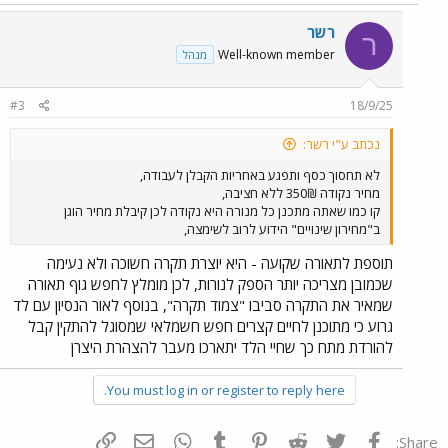
רשר
ר
Well-known member
מנהל
#3
18/9/25
נכתב ע"י רשר:
לא תחסוך כסף ותפגע באחריות הקבלן לעבודה,
מחיר נקודה 350₪ ללא חציבה,
קו כמו שאתה מתכנן כל מנורה היא נקודה לכן קיבלת מחיר הוגן
ב"מחירון שינויים" הידוע לרוב לשימצה,
תוספת לתאורה שקועה - היא יוצרת תקרה חשוכה ולא נעימה
שכמובן מצריכה יותר הספק לנורות, לכן מומלץ לחפש גוף תאורה
שמאיר את התקרה סביבו "צמוד תקרה", בנוסף לאור הנסיון עם לד
גרוע כי מתוכנן לחיים קצרים חפש חשמלאי שמסוגל להתקין קבל
להורדת מתח כך שחיי הלד יתארכו מעבר להצהרת היצרן
You must log in or register to reply here.
פייסבוק
Twitter
Reddit
Pinterest
Tumblr
WhatsApp
דואר אלקטרוני
הוסף קישור
Share: