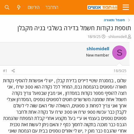
התחבר
הירשם
חשמל ותאורה
תוספת נקודות חשמל בדירה בשלבי בניה מקבלן
פ
פ
18/9/25
shlomidell
ו
ו
ת
ר
shlomidell
S
ח
ס
New member
ה
ם
נ
ב
ו
ת
#1
18/9/25
ש
א
א
ר
שלום , במסגרת שינויי דיירים בדירת קבלן , יש לי אפשרות להוסיף נקודות
י
תאורה /ספוטים בהנמכות גבס, המחיר לכל נקודה הוא 300 ש"ח , אני
ך
רוצה להוסיף מספר נקודות במסדרון , אני מבין שבפועל צריך נקודה
חשמל אחת שממנה משרשרים חוטים לספוטים נוספים ,המסדרון אצלי
ארוך ואני צריך לפחות 3 ספוטים, השאלה שלי האם שווה לי לשלם
לקבלן כבר עכשיו 900 ש"ח או 300 ש"ח על נקודה אחת ולחבר
ספוטים נוספים בעצמי או ע"י בעל מקצוע אחרי קבלת המפתח שהנמכת
הגבס כבר מוכנה בתקווה לחסוך כסף ? והאם ניתן לעשות זאת טכנית
אחרי שהגבס כבר מוכן ? ,יש לי אזורים נוספים בבית עם הנמכות שאני