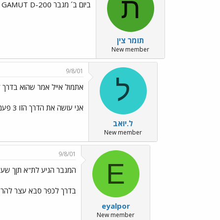
ת
ביום ב´ מגבר GAMUT D-200 יגיע
תומר צין
New member
9/8/01
ל
אתמול אייל אמר שהוא בדרך 
אני עושה את הדרך הזו 3 פעמים בשבוע ב-50 דקות. סתתתתתם. חשבתי שהוא כבר אצלך. ביי יואב
ל.יואב
New member
9/8/01
E
המגבר הגיע לת"א תןך שע
בדרך לכפר סבא עצר להרצה של 100 שעות כ
eyalpor
New member