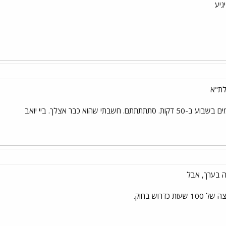
לת"א
ה בערך, אבל
דרוש בחוק.