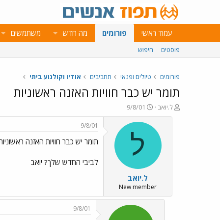
עמוד ראשי
פורומים
מה חדש
משתמשים
פוסטים
חיפוש
פורומים
טיולים ופנאי
תחביבים
אודיו וקולנוע ביתי
תומר יש כבר חוויות האזנה ראשוניות
פ
פ
ל.יואב
9/8/01
ו
ו
ת
ר
9/8/01
ח
ס
ל
תומר יש כבר חוויות האזנה ראשוניות
ה
ם
נ
ב
ו
ת
לביבי החדש שלך? יואב
ש
א
ל.יואב
א
ר
י
New member
ך
9/8/01