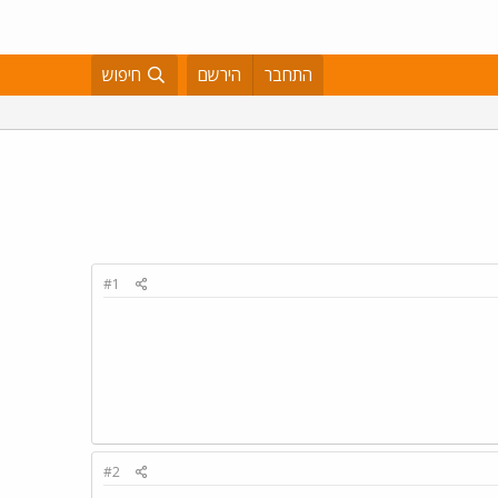
התחבר
הירשם
חיפוש
#1
#2