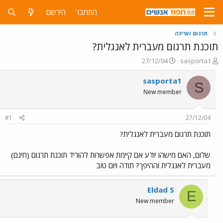
התחבר
הירשם
תרגום ועריכה
תוכנת תרגום מעברית לאנגלית?
פ
פ
27/12/04
sasporta1
ו
ו
ת
ר
sasporta1
S
ח
ס
New member
ה
ם
נ
ב
ו
ת
#1
27/12/04
ש
א
א
ר
תוכנת תרגום מעברית לאנגלית?
י
ך
שלום, האם מישהו יודע אם קיימת אפשרות להוריד תוכנת תרגום (חינם)
מעברית לאנגלית וההיפך? תודה ויום טוב
Eldad S
E
New member