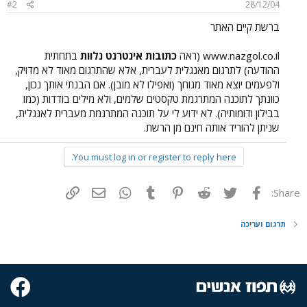
#2
28/12/04
ברשת קיים האתר
www.nazgol.co.il (ראה
כתובות אינטרנט נלוות
בתחתית
ההודעה) לתרגום מאנגלית לעברית, אלא שהתרגום מאוד לא מדויק,
ולפעמים יוצא מאוד מגוחך (ואפילו לא מובן). אם הבנתי אותך נכון,
כוונתך לתוכנה המתרגמת טקסטים שלמים, ולא מילים בודדות (כמו
בבילון ודומותיה). לא ידוע לי על תוכנה המתרגמת מעברית לאנגלית,
שניתן להוריד אותה חינם מן הרשת.
You must log in or register to reply here.
פייסבוק
Twitter
Reddit
Pinterest
Tumblr
WhatsApp
דואר אלקטרוני
הוסף קישור
Share:
תרגום ועריכה