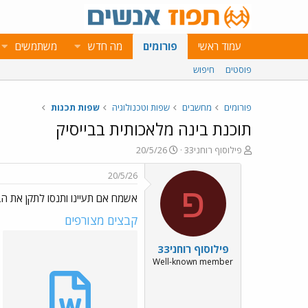
עמוד ראשי
פורומים
מה חדש
משתמשים
פוסטים
חיפוש
פורומים
מחשבים
שפות וטכנולוגיה
שפות תכנות
תוכנת בינה מלאכותית בבייסיק
פ
פ
פילוסוף רוחני33
20/5/26
ו
ו
ת
ר
20/5/26
ח
ס
פ
אשמח אם תעיינו ותנסו לתקן את הב
ה
ם
נ
ב
קבצים מצורפים
ו
ת
ש
א
פילוסוף רוחני33
א
ר
י
Well-known member
ך