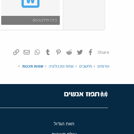
בינה ומילון.docx
KB 35.4 · צפיות: 1
פייסבוק
Twitter
Reddit
Pinterest
Tumblr
WhatsApp
דואר אלקטרונ
הוסף קי
Share:
פורומים
מחשבים
שפות וטכנולוגיה
שפות תכנות
האח הגדול