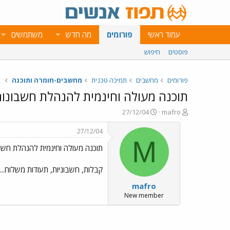
עמוד ראשי
פורומים
מה חדש
משתמשים
פוסטים
חיפוש
פורומים
מחשבים
תמיכה טכנית
מחשבים-חומרה ותוכנה
תוכנה מעולה וחינמית להנהלת חשבונות
פ
פ
27/12/04
mafro
ו
ו
ת
ר
27/12/04
ח
ס
M
תוכנה מעולה וחינמית להנהלת חשב
ה
ם
נ
ב
ו
ת
קבלות, חשבוניות, תעודות משלוח... 
ש
א
mafro
א
ר
י
New member
ך