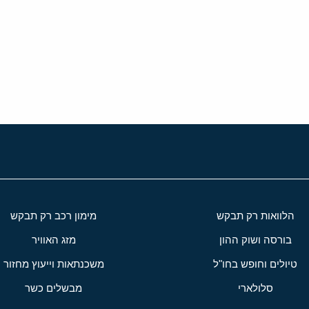
י
שור
הלוואות רק תבקש
מימון רכב רק תבקש
בורסה ושוק ההון
מזג האוויר
טיולים וחופש בחו"ל
משכנתאות וייעוץ מחזור
סלולארי
מבשלים כשר