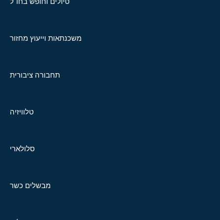
טיולים וחופש בחו"ל
משכנתאות וייעוץ מחזור
תחבורה ציבורית
טלוויזיה
סלולארי
מבשלים כשר