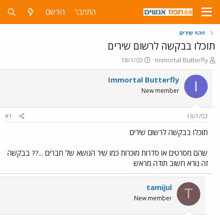
התחבר
הירשם
זיהוי שירים
תוכלו בבקשה לרשום שירים
פ
פ
18/1/03
Immortal Butterfly
ו
ו
ת
ר
Immortal Butterfly
I
ח
ס
New member
ה
ם
נ
ב
ו
ת
#1
18/1/03
ש
א
א
ר
תוכלו בבקשה לרשום שירים
י
ך
שהם מסרטים או סדרות מוכרות כמו שיר הנושא של חברים ...?? בבקשה
זה נורא חשוב תודה מראש
tamijul
T
New member