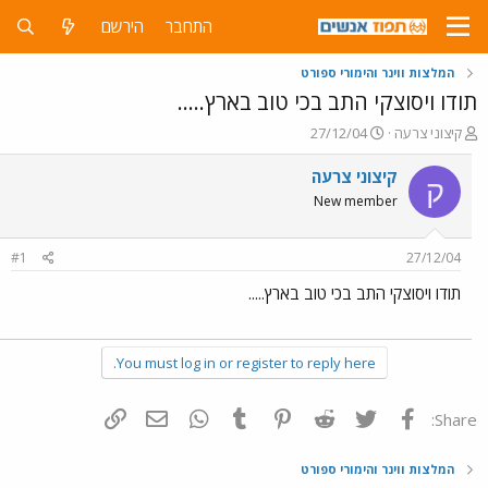
התחבר
הירשם
המלצות ווינר והימורי ספורט
תודו ויסוצקי התב בכי טוב בארץ.....
פ
פ
קיצוני צרעה
27/12/04
ו
ו
ת
ר
קיצוני צרעה
ק
ח
ס
New member
ה
ם
נ
ב
ו
ת
#1
27/12/04
ש
א
א
ר
תודו ויסוצקי התב בכי טוב בארץ.....
י
ך
You must log in or register to reply here.
פייסבוק
Twitter
Reddit
Pinterest
Tumblr
WhatsApp
דואר אלקטרוני
הוסף קישור
Share:
המלצות ווינר והימורי ספורט