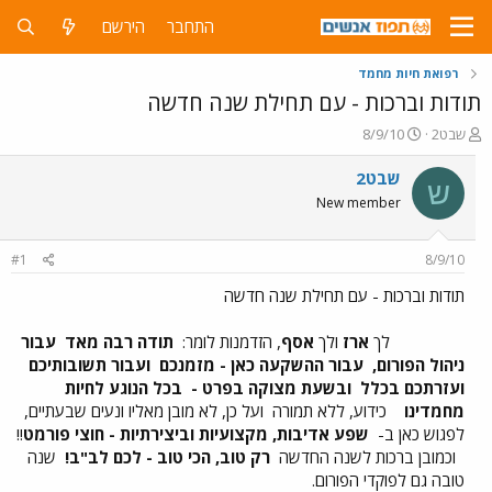
התחבר
הירשם
רפואת חיות מחמד
תודות וברכות - עם תחילת שנה חדשה
פ
פ
שבט2
8/9/10
ו
ו
ת
ר
שבט2
ש
ח
ס
New member
ה
ם
נ
ב
ו
ת
#1
8/9/10
ש
א
א
ר
תודות וברכות - עם תחילת שנה חדשה
י
ך
לך
ארז
ולך
אסף
, הזדמנות לומר:
תודה רבה מאד
עבור
ניהול הפורום,
עבור ההשקעה כאן - מזמנכם
ועבור תשובותיכם
ועזרתכם בכלל
ובשעת מצוקה בפרט -
בכל הנוגע לחיות
מחמדינו
כידוע, ללא תמורה
ועל כן, לא מובן מאליו ונעים שבעתיים,
לפגוש כאן ב-
שפע אדיבות, מקצועיות וביצירתיות - חוצי פורמט
!!
וכמובן ברכות לשנה החדשה
רק טוב, הכי טוב - לכם לב"ב!
שנה
טובה גם לפוקדי הפורום.