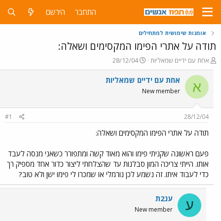
התחבר
הירשם
אומנות שימושית למתחילים
תודה על אתרי הפימו המקסימים ושאלה:
פ
פ
אחת עם ידיים שמאליות
28/12/04
ו
ו
ת
ר
אחת עם ידיים שמאליות
א
ח
ס
New member
ה
ם
נ
ב
ו
ת
#1
28/12/04
ש
א
א
ר
תודה על אתרי הפימו המקסימים ושאלה:
י
ך
פעם ראשונה שקניתי פימו והוא מאוד קשה ומתפורר כשאני מנסה לעבד
אותו. הייתי צריכה המון סבלנות עד שהצלחתי ליצור כדור אחד מספיק רך
כדי לעבוד איתו. זה נשמע לכן נורמלי או שמכרו לי פימו ישן ולא טוב?
ענ2ת
ע
New member