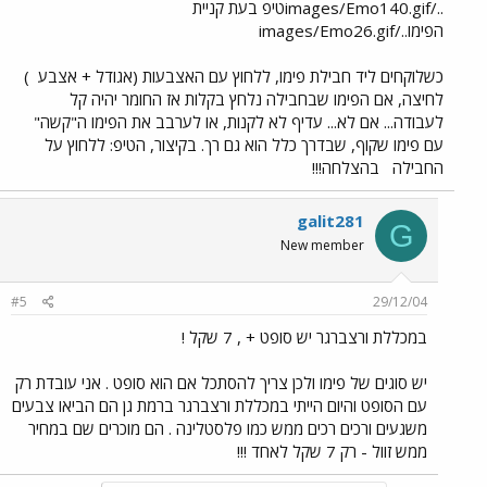
../images/Emo140.gifטיפ בעת קניית
הפימו../images/Emo26.gif
כשלוקחים ליד חבילת פימו, ללחוץ עם האצבעות (אגודל + אצבע
)
לחיצה, אם הפימו שבחבילה נלחץ בקלות אז החומר יהיה קל
לעבודה... אם לא... עדיף לא לקנות, או לערבב את הפימו ה"קשה"
עם פימו שקוף, שבדרך כלל הוא גם רך. בקיצור, הטיפ: ללחוץ על
החבילה
בהצלחה!!!
galit281
G
New member
#5
29/12/04
במכללת ורצברגר יש סופט + , 7 שקל !
יש סוגים של פימו ולכן צריך להסתכל אם הוא סופט . אני עובדת רק
עם הסופט והיום הייתי במכללת ורצברגר ברמת גן הם הביאו צבעים
משגעים ורכים רכים ממש כמו פלסטלינה . הם מוכרים שם במחיר
ממש זוול - רק 7 שקל לאחד !!!