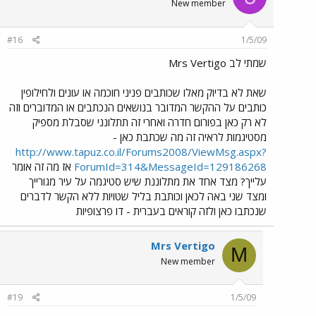
New member
#16
1/5/09
שמתי לב Mrs Vertigo
שאת לא בדיוק מאלו שכותבים פניני חוכמה או עונים ולחילופין
כותבים על ההקשר המדובר בנושאים הנכתבים או המדוברים וזה
לא רק כאן בפורום חדרה ואחרי זה תתלונני שסבלת מספיק
מסטיגמות לראיה זה מה שכתבת כאן -
http://www.tapuz.co.il/Forums2008/ViewMsg.aspx?
ForumId=314&MessageId=129186268
אז מה זה אומר
עלייך? מצד אחד את מתלוננת שיש סטיגמה על עיר מגורייך
ומצד שני באה לכאן וכותבת בליל שטויות ללא הקשר לדברים
שנכתבו כאן ולזה קוראים בעברית - דו פרצופיות
Mrs Vertigo
M
New member
#19
1/5/09