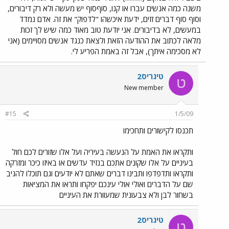
משנה כמה אנשים עברו או קנו, סוףסוף יש מעשה ולא רק דיבורים,
וסוף סוף דברים זזים, ידעת איכשהו "לדפוק" את זה. אדם נמדד
במעשים, לא בדיבורים. אני יודעת טוב מאוד כמה שיש לך זכות
מלאה לכתוב את ההודעה הזאת ולצאת כנגד אנשים מסויימים (אני
לא מסכימה איתך), אבל זה באמת הפריע לי.
טיגריס2
ט
New member
#15
1/5/09
תכנסו לקישורים ותחכימו
ותקראו את האמת על הנעשה בעיריה ועל אלו שזורים לכם חול
בעיניים על אלו שקונים אתכם בנזיד עדשים או באיזו כיכר ומזרקה
ותקראו ותדפדפו ותבינו דברים שאתם לא יודעים וגם תוכלו להגיב
שם על הדברים ואולי אולי עינכם יפקחו ותראו את המציאות
בשחור לבן ולא צבעונית שמעוורת את העיניים
טיגריס2
ט