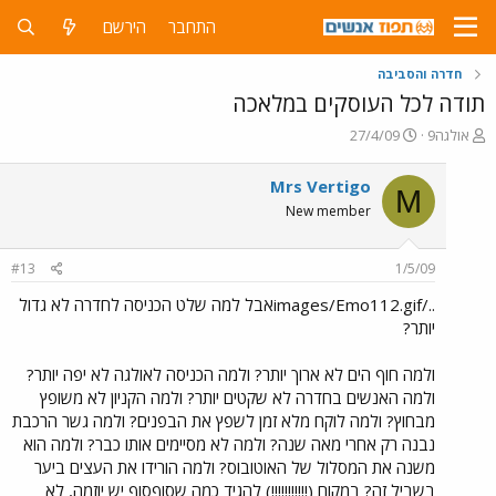
התחבר
הירשם
חדרה והסביבה
תודה לכל העוסקים במלאכה
פ
פ
אולגה9
27/4/09
ו
ו
ת
ר
Mrs Vertigo
M
ח
ס
New member
ה
ם
נ
ב
ו
ת
#13
1/5/09
ש
א
א
ר
../images/Emo112.gifאבל למה שלט הכניסה לחדרה לא גדול
י
יותר?
ך
ולמה חוף הים לא ארוך יותר? ולמה הכניסה לאולגה לא יפה יותר?
ולמה האנשים בחדרה לא שקטים יותר? ולמה הקניון לא משופץ
מבחוץ? ולמה לוקח מלא זמן לשפץ את הבפנים? ולמה גשר הרכבת
נבנה רק אחרי מאה שנה? ולמה לא מסיימים אותו כבר? ולמה הוא
משנה את המסלול של האוטובוס? ולמה הורידו את העצים ביער
בשביל זה? במקום (!!!!!!!!!!!) להגיד כמה שסוףסוף יש יוזמה, לא