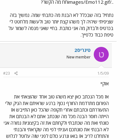
../images/Emo112.gifחח מה הקשר?
נתחיל בזה שבכלל לא הבנת מה כתבתי שמה. נמשיך בזה
שציפיתי שיהיה לך משהו קצת יותר טוב ולעשות מלחטט לי
בכרטיס ולבדוק מה אני כותבת. בחיי שאני מנסה לשמור על
טיפת כבוד כלפייך.
טיגריס2
ט
New member
#23
1/5/09
אוקיי
אז מכל הנכתב כאן יצא משהו טוב אחד שהוצאתי את
הפורום מתרדמת החורף נכון? ברגע שראיתם את הניק שלי
התעוררתם וכתבתם אחרי תקופה שהכל כאן התייבש אז
הייתה חוסר הבנה מכל מה שנכתב אתם לא הבנתם את
כוונתי ואת מה שכתבתי ולקחתם את זה בקיצוניות גמורה אני
לא הבנתי את כוונתכם ועניתי לפי מה שקראתי והבנתי
והתחלנו לריב אז בואו ונרגע כולם לפני שזה עלוטל לגלוש