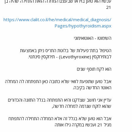
עכשיו הוא טוען בוידאו שבעצם המחלה הזאת התחילה שהיה בן
21
https://www.clalit.co.il/he/medical/medical_diagnosis/
Pages/hypothyroidism.aspx
השימוטו - האוטואימוני
הטיפול בתת־פעילות של בלוטת התריס ניתן באמצעות
לבותירוקסין (Levothyroxine) - תירוקסין סינתטי.
הוא לקח תוסף שנים
אבל טוען שתופעת לוואי שלא כתובה כאן התפתחה לה המחלה
האוטו' החדשה בקיבה.
עדיין אני חושב שצדקנו והיא התפתחה בגלל התזונה והכדורים
שהוא לוקח שגרמה למחלה חדשה,
אבל הוא טוען שלא בגלל זה אלא המחלה התחילה להתפתח
מגיל 21 ועכשיו במקרה גילו אותה