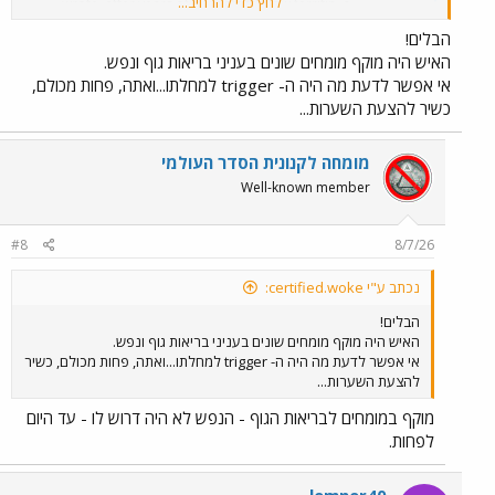
לחץ כדי להרחיב...
wrote, after years of persistently low ferritin, a
protein that stores iron inside cells, that...
הבלים!
www.tapuz.co.il
האיש היה מוקף מומחים שונים בעניני בריאות גוף ונפש.
אי אפשר לדעת מה היה ה- trigger למחלתו...ואתה, פחות מכולם,
המסקנות שלי מהדיון:
כשיר להצעת השערות...
בריאן ג'ונסון חלה במחלה אוטואימיונית שתקפה את הקיבה שלו כיון שהיה
fucking robot
מומחה לקנונית הסדר העולמי
Well-known member
מה אני מתכוון?
הוא ציין בסרט התיעודי ב 2025 שהוא גומר לאכול ממש מוקדם בסביבות 11
#8
8/7/26
בבוקר,אבל הוא אוכל מספיק
נכתב ע"י certified.woke:
כי כבר אין לו פנים שדופות כמו פעם.
הבלים!
הוא עדיין אוכל מעט כי עשו מחקר
"שמי שאוכל פחות ונשאר רעב
האיש היה מוקף מומחים שונים בעניני בריאות גוף ונפש.
קצת חי יותר זמן".
אי אפשר לדעת מה היה ה- trigger למחלתו...ואתה, פחות מכולם, כשיר
להצעת השערות...
במילים אחרות עכברים...
מוקף במומחים לבריאות הגוף - הנפש לא היה דרוש לו - עד היום
בקיצור הוא לא הבין שהוא לא צריך לעשות את זה כי הוא במילא מקיים
לפחות.
פרוטוקול מלא שמשלים אכילה.
העכברים חיו הרבה זמן כי הם אכלו זבל לא טבעי(לא את האוכל