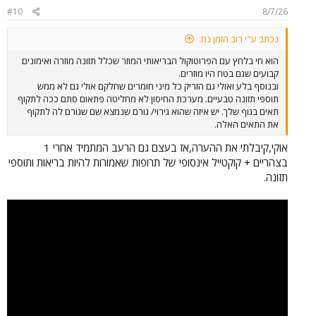
#10
8/7/26
נכתב ע"י רוב הזמן נח:
הוא חי בלחץ עם הפרוטוקול הבריאותי המוזר שכלל תזונה מוזרה ואימונים
קבועים שגם בטח היו מוזרים.
ובנוסף בלע ואולי גם הזריק כל מיני חומרים שחלקם אולי גם לא ממש
תוספי תזונה טבעיים. מערכת החיסון לא מחליטה פתאום סתם ככה לתקוף
תאים בגוף שלך. יש איזה שהוא גירוי/ גורם שנמצא שם שגורם לה לתקוף
את התאים האלה.
אוקי,קיבלתי את ההערה,אז בעצם גם הרעב המתמיד אחרי 1
בצהריים + קוקטייל אינסופי של תרופות שאמורות להיות בריאות ותוספי
תזונה.