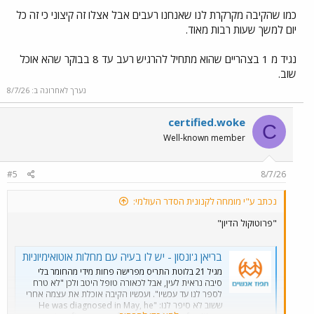
כמו שהקיבה מקרקרת לנו שאנחנו רעבים אבל אצלו זה קיצוני כי זה כל
יום למשך שעות רבות מאוד.
נגיד מ 1 בצהריים שהוא מתחיל להרגיש רעב עד 8 בבוקר שהא אוכל
שוב.
נערך לאחרונה ב:
8/7/26
certified.woke
C
Well-known member
#5
8/7/26
נכתב ע"י מומחה לקנונית הסדר העולמי:
"פרוטוקול הדיון"
בריאן ג'ונסון - יש לו בעיה עם מחלות אוטואימיוניות
מגיל 21 בלוטת התריס מפרישה פחות מידי מהחומר בלי
סיבה נראית לעין, אבל לכאורה טופל היטב ולכן "לא טרח
לספר לנו עד עכשיו". ועכשיו הקיבה אוכלת את עצמה אחרי
ששוב לא סיפר לנו: "He was diagnosed in May, he