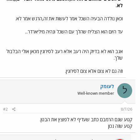
לא.
במחלה אוטואימיונית הגוף תוקף את עצמו - אם ננסה להמשיל את זה
מבחינה נפשית,חלק בו רצה לאכול
וכאן נולדה הבעיה השכל אמר לעשות את זה,הרגש אמר לא.
ולו ברמה הרגשית וחלק בו רצה לשמור על משמעת גבוהה ולהצליח לשמור
על לא לאכול אחרי 11 בבוקר.
עד היום הוא הצליח שהלך עם השכל ונהיה מיליארדר...
אז קרתה מלחמת אזרחים בגוף...
אגב הוא לא בדיוק היה רעב אלא רעב לסירוגין מכאן אולי הבלבול
"מלחמת האזרחים" יצרה ,שתחושת הרעב הקבועה כל יום אחרי שניגמרו
שלך.
הארוחות באמת אכלה את הקיבה.
כמו שהקיבה מקרקרת לנו שאנחנו רעבים אבל אצלו זה קיצוני כי זה כל יום
וזה גם לא צום אלא צום לסירוגין.
למשך שעות רבות מאוד.
לעומק
נגיד מ 1 בצהריים שהוא מתחיל להרגיש רעב עד 8 בבוקר שהא אוכל שוב.
ל
Well-known member
#2
8/7/26
קטע שגם הרמבם כתב שעדיף לא לפוצץ את הבטן.
קטע שזה נכון