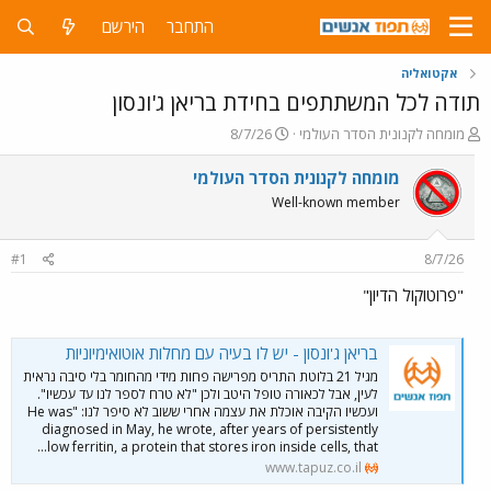
התחבר
הירשם
אקטואליה
תודה לכל המשתתפים בחידת בריאן ג'ונסון
פ
פ
מומחה לקנונית הסדר העולמי
8/7/26
ו
ו
ת
ר
מומחה לקנונית הסדר העולמי
ח
ס
Well-known member
ה
ם
נ
ב
ו
ת
#1
8/7/26
ש
א
א
ר
"פרוטוקול הדיון"
י
ך
בריאן ג'ונסון - יש לו בעיה עם מחלות אוטואימיוניות
מגיל 21 בלוטת התריס מפרישה פחות מידי מהחומר בלי סיבה נראית
לעין, אבל לכאורה טופל היטב ולכן "לא טרח לספר לנו עד עכשיו".
ועכשיו הקיבה אוכלת את עצמה אחרי ששוב לא סיפר לנו: "He was
diagnosed in May, he wrote, after years of persistently
low ferritin, a protein that stores iron inside cells, that...
www.tapuz.co.il