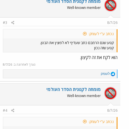
מומחה לקנונית הסדר העולמי
Well-known member
#3
8/7/26
נכתב ע"י לעומק:
קטע שגם הרמבם כתב שעדיף לא לפוצץ את הבטן.
קטע שזה נכון
הוא לקח את זה לקיצון.
נערך לאחרונה ב:
8/7/26
R
לעומק
e
a
c
מומחה לקנונית הסדר העולמי
t
Well-known member
i
o
n
#4
8/7/26
s
:
נכתב ע"י לעומק: