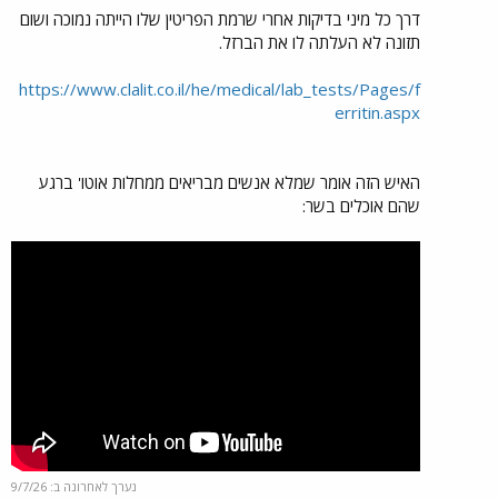
דרך כל מיני בדיקות אחרי שרמת הפריטין שלו הייתה נמוכה ושום
תזונה לא העלתה לו את הברזל.
https://www.clalit.co.il/he/medical/lab_tests/Pages/f
erritin.aspx
האיש הזה אומר שמלא אנשים מבריאים ממחלות אוטו' ברגע
שהם אוכלים בשר:
נערך לאחרונה ב:
9/7/26