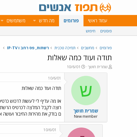
עמוד ראשי
פורומים
מה חדש
משתמשים
פוסטים
חיפוש
פורומים
מחשבים
תמיכה טכנית
רשתות, פס רחב ו IP-TV
תודה ועוד כמה שאלות
פ
פ
שמרית חושך
10/6/01
ו
ו
ת
ר
10/6/01
ח
ס
ש
תודה ועוד כמה שאלות
ה
ם
נ
ב
ו
ת
ש
א
רוצה לקבל המלצה לכרטיס הרשת הכ
שמרית חושך
א
ר
ם בודק את מהירות החיבור ועושה אופ
י
New member
ך
10/6/01