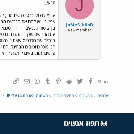
J
תראי...
עדיף לרכוש כרטיס רשת טוב, לא
אפשרי, יש להם את הכרטיס הבסיס
JaMeS_b0nD
New member
עם המחשב שלך - התקנת כרטיס רש
בנתיים את הכרטיס שאת רוצה וכ
פרטים: (מתי באים לעשות לך א
פייסבוק
Twitter
Reddit
Pinterest
Tumblr
WhatsApp
דואר אלקטרונ
הוסף קי
Share:
פורומים
מחשבים
תמיכה טכנית
רשתות, פס רחב ו IP-TV