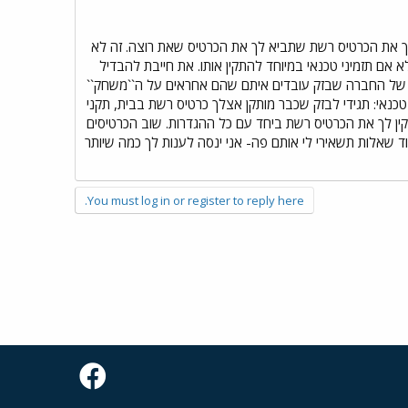
לך את הכרטיס רשת שתביא לך את הכרטיס שאת רוצה. זה לא
 אם תזמיני טכנאי במיוחד להתקין אותו. את חייבת להבדיל
שבזק מביאים כדי באמת לבדוק את המהירות וכל הסינכרון, ו-2. יש את הטכנאי של החברה שבזק עובדים איתם שהם אחראים על ה``משחק``
כנאי: תגידי לבזק שכבר מותקן אצלך כרטיס רשת בבית, תקני
ין לך את הכרטיס רשת ביחד עם כל ההגדרות. שוב הכרטיסים
 3COM לא משנה כרגע מה- שיהיה: ethernet 10/100 וזהו. אם יש לך עוד שאלות תשאירי לי אותם פה- אני ינסה לענות לך כמה שיותר
You must log in or register to reply here.