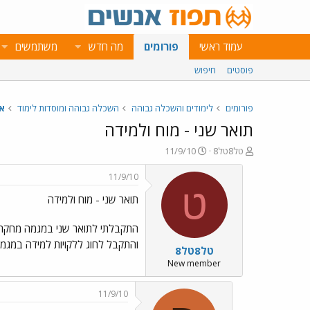
עמוד ראשי
פורומים
מה חדש
משתמשים
פוסטים
חיפוש
פורומים
לימודים והשכלה גבוהה
השכלה גבוהה ומוסדות לימוד
א
תואר שני - מוח ולמידה
פ
פ
טל8טל8
11/9/10
ו
ו
ת
ר
11/9/10
ח
ס
ט
תואר שני - מוח ולמידה
ה
ם
נ
ב
ו
ת
התקבלתי לתואר שני במגמה מחקרית 
ש
א
והתקבל לחוג ללקויות למידה במגמ
טל8טל8
א
ר
י
New member
ך
11/9/10