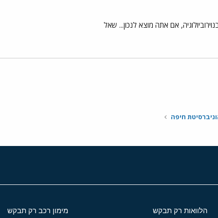
וירוביולוגיה, אם אתה מוצא לנכון... שאל
י
שור
וניברסיטת חיפה
הלוואות רק תבקש
מימון רכב רק תבקש