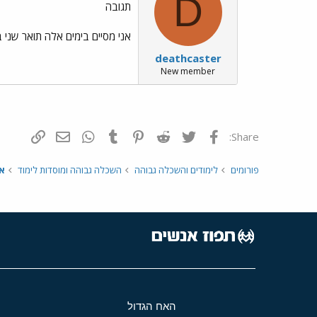
D
תגובה
אני מסיים בימים אלה תואר שני בנ
deathcaster
New member
פייסבוק
Twitter
Reddit
Pinterest
Tumblr
WhatsApp
דואר אלקטרונ
הוסף קי
Share:
פורומים
לימודים והשכלה גבוהה
השכלה גבוהה ומוסדות לימוד
א
האח הגדול