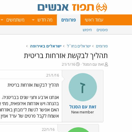
עמוד ראשי
פורומים
מה חדש
משתמשים
פוסטים
חיפוש
פורומים
ישראלים בחו``ל
ישראלים באירופה
תהליך לבקשת אזרחות בריטית
פ
פ
זאת עם הסגול
21/1/16
ו
ו
ת
ר
21/1/16
ח
ס
ז
תהליך לבקשת אזרחות בריטית
ה
ם
נ
ב
ו
ת
אנחנו ארבע וחצי שנים בבריטניה.
ש
א
בהנחה ויש אזרחות אירופאית, מתי
זאת עם הסגול
א
ר
האם אפשר לגשת ל"מבחן באזרחות"
י
New member
אשמח לקבל פרטים של עו"ד אמין 
ך
22/1/16