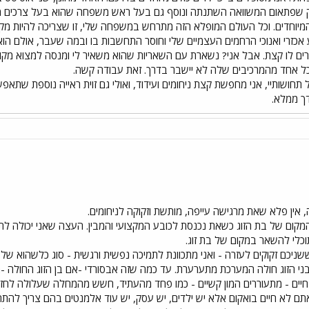
ק שפתאום המשוואה השתנתה ונוסף גם בעל ראש משפחה שהוא בעל צרכים מיוחד
המיוחדים. וכל העולם המופלא הזה מתרחש במשפחה שלי, זו שצריכה להיות מקו
מע אכזרי ואנוכי הרחמים העצמיים שלי וחוסר התחשבות בו ובמה שעבר, אולם הוא
ותרים לו קצת. אבל אני? נשארת עם השאריות שהוא משאיר לי ומנסה למצוא מק
 אחד מהמרכיבים שלה לא יישבר בדרך. זאת עבודה קשה.
 תחושותיי, אני מחפשת קצת ניחומים ועידוד, ואולי גם זוית ראייה נוספת שתאפש
דך ממלא.
אין פלא שאת מרגישה עייפה, מותשת וזקוקה לניחומים.
ום של בת הזוג כשאת נכנסת לכובע המקצועי והמבין. העצה שאני יכולה לתת
תוכלי להשאר במקום של בת זוג.
ם זקוקים לעזרה - ואני מתכוונת לתמיכה נפשית ורגשית - סוג כלשהוא של טי
י הזוג חולה המערכת מתערערת. עד כמה שזה אבסורדי -אם בן הזוג החולה -חו
ם - מתעוררים המון קשיים - כמו פחד מהעתיד, חשש מהמחלה שעלולה לחזור, ש
ם לא חיים בואקום אלא יש ילדים, יש עסק, יש עוד אלמנטים בהם צריך להתח