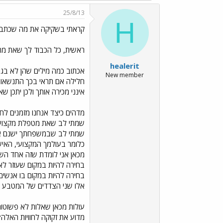
25/8/13
H
קראתי בשקיקה את מה שכתב
ראשית, כל הכבוד לך שאת מת
healerit
אכתוב כמה מילים שהן לא בגו
New member
חלילה אם תראי בכך התנשאות א
אינני מכירה אותך ולכן יתכן 
מדהים כיצד אנחנו מזמנים לחי
שמתי לב שאת מטפלת מקצועית 
שמתי לב שבמשפחתך ישנם אנש
כלומר בעולמך המקצועי, האישי
מכאן אני לומדת שזה אחד השיע
בחירה להיות במקום שעוזר לא
בחירה להיות במקום בו אנשים 
אלו שני הצדדים של המטבע וא
עולות מכאן שאלות לא פשוטות
מדוע את זקוקה לחוויות האלה?