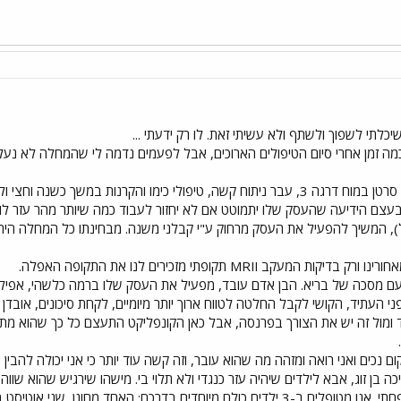
כלתי לשפוך ולשתף ולא עשיתי זאת. לו רק ידעתי ...
ה זמן אחרי סיום הטיפולים הארוכים, אבל לפעמים נדמה לי שהמחלה לא נעלמ
לפני כ-4 שנים אובחן אצל בעלי סרטן במוח דרגה 3, עבר ניתוח קשה, טיפולי כימו וה
עצם הידיעה שהעסק שלו יתמוטט אם לא יחזור לעבוד כמה שיותר מהר עזר לו 
), המשיך להפעיל את העסק מרחוק ע"י קבלני משנה. מבחינתו כל המחלה היתה 
ב וMRI תקופתי מזכירים לנו את התקופה האפלה.
 עם מסכה של בריא. הבן אדם עובד, מפעיל את העסק שלו ברמה כלשהי, אפילו 
 העתיד, הקושי לקבל החלטה לטווח ארוך יותר מיומיים, לקחת סיכונים, אובדן 
ד ומול זה יש את הצורך בפרנסה, אבל כאן הקונפליקט התעצם כל כך שהוא מ
 נכים ואני רואה ומזהה מה שהוא עובר, וזה קשה עוד יותר כי אני יכולה להבין א
ה בן זוג, אבא לילדים שיהיה עזר כנגדי ולא תלוי בי. מישהו שירגיש שהוא שווה
ני אוטיסט ברמה קלה, ושלישית לקוית למידה והפרעת קשב וריכוז.