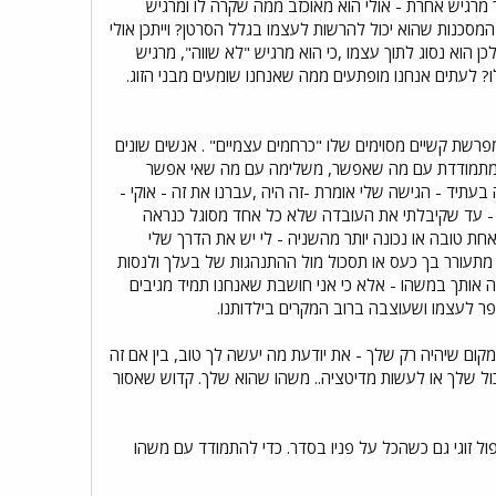
רגיש אחרת - אולי הוא מאוכזב ממה שקרה לו ומרגיש
המסכנות שהוא יכול להרשות לעצמו בגלל הסרטן? וייתכן אולי
הוא נסוג לתוך עצמו ,כי הוא מרגיש "לא שווה", מרגיש
לעתים אנחנו מופתעים ממה שאנחנו שומעים מבני הזוג.
פרשת קשיים מסוימים שלו "כרחמים עצמיים" . אנשים שונים
ם, מתמודדת עם מה שאפשר, משלימה עם מה שאי אפשר
תיד - הגישה שלי אומרת -זה היה ,עברנו את זה - אוקי -
ם - עד שקיבלתי את העובדה שלא כל אחד מסוגל כנראה
ת טובה או נכונה יותר מהשניה - לי יש את הדרך שלי
מתעורר בך כעס או תסכול מול ההתנהגות של בעלך ולנסות
ה אותך במשהו - אלא כי אני חושבת שאנחנו תמיד מגיבים
ר לעצמו ושעוצבה ברוב המקרים בילדותנו.
מקום שיהיה רק שלך - את יודעת מה יעשה לך טוב, בין אם זה
ול שלך או לעשות מדיטציה.. משהו שהוא שלך. קדוש שאסור
ול זוגי גם כשהכל על פניו בסדר. כדי להתמודד עם משהו