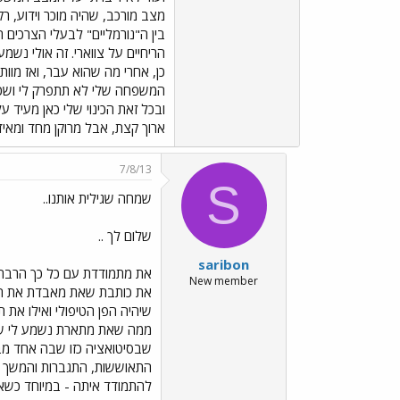
מצב מורכב, שהיה מוכר וידוע, ר
בין ה"נורמליים" לבעלי הצרכים 
הריחיים על צווארי. זה אולי נש
כן, אחרי מה שהוא עבר, ואז מו
המשפחה שלי לא תתפרק לי ושכל
ובכל זאת הכינוי שלי כאן מעיד על
ארוך קצת, אבל מרוקן מחד ומאי
7/8/13
S
שמחה שגילית אותנו..
שלום לך ..
saribon
את מתמודדת עם כל כך הרבה, 
New member
את כותבת שאת מאבדת את המק
שיהיה הפן הטיפולי ואילו את 
ממה שאת מתארת נשמע לי ששניכ
שבסיטואציה כזו שבה אחד מבנ
התאוששות, התגברות והמשך חיי
להתמודד איתה - במיוחד כשאת