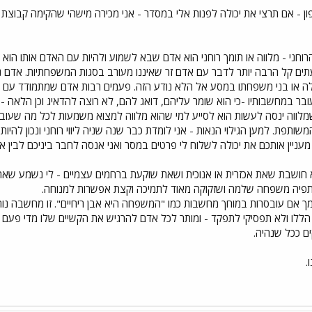
ן - אם תרצי את יכולה לפנות אלי במסדר - אני מכירה מישהי שהקימה קבוצת 
י הרוחני - מלווה או תומך רוחני הוא אדם שבא לשמוע ולהיות עם האדם אותו הוא
תים קל הרבה יותר לדבר עם אדם זר שאיננו מעורב בסגות המשפחתיות. אדם 
לה או בני משפחתו במסע אל הלא נודע הזה. פעמים רבות אדם שמתמודד עם מ
 במחשבותיו -כי הוא שומר עליהם, דואג להם, לא רוצה להדאיג וכן הלאה - 
 שמלווה ינסה לעשות הוא לסייע למי שהוא מלווה למצוא משמעות לכל מה שעוב
שותפת. למען הגילוי הנאות - אני לומדת כבר שנה שניה ליווי רוחני ונכון להיו
עניין אותכם את יכולה לשלוח לי פרטים במסר ואני אנסה לחבר ביניכם לבין א
לא חושבת שאת אכזרית או אנוכית ושאת שוקעת ברחמים עצמיים - לי נשמע שא
תפיה משפחה שלמה ושזקוקה מאוד לתמיכה וקצת אפשרות למנוחה.
 אם עובסרות במוחך מחשבות כמו "המשפחה היא אבן ריחיים". זו מחשבה נורמל
ו ולא תפסיקי לתפקד - ומותר לכל אדם להרגיש את הקשיים שלו מדי פעם - 
ים ככל שנהיה.
.