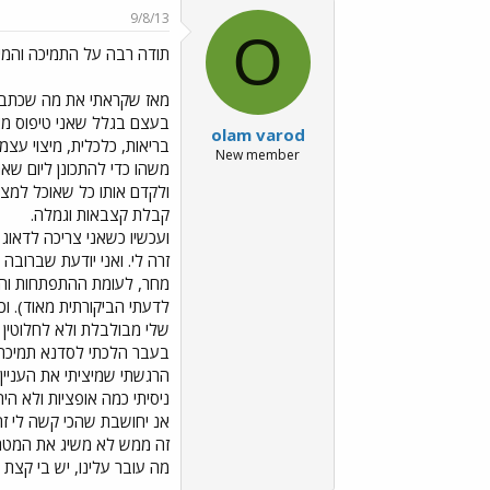
9/8/13
O
תודה רבה על התמיכה והמי
מאז שקראתי את מה שכתבת כ
בעצם בגלל שאני טיפוס מאו
olam varod
בריאות, כלכלית, מיצוי עצ
New member
משהו כדי להתכונן ליום שא
ולקדם אותו כל שאוכל למצו
קבלת קצבאות וגמלה.
ועכשיו כשאני צריכה לדאוג
זרה לי. ואני יודעת שברובה 
מחר, לעומת ההתפתחות והרצ
לדעתי הביקורתית מאוד). ו
שלי מבולבלת ולא לחלוטין ב
בעבר הלכתי לסדנא תמיכה 
הרגשתי שמיציתי את העניין
ניסיתי כמה אופציות ולא הי
אנ יחושבת שהכי קשה לי זה
זה ממש לא משיג את המטרה.
מה עובר עלינו, יש בי קצת א