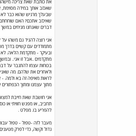
את כותבת שאת צריכה מישהו ש
שאכזב אותך במידה מסוימת, או
שבעלך מרגיש שהוא כבר לא יכ
שאיכזב אתכם? האם שוחחתם ע
דברים שאנחנו מניחים במשך 
אני רוצה להגיד גם משהו על 
מתמודדים עם קשיים בדרך מס
ובעיקר - מתקדמת הלאה. לא מ
מתקדמים ..אבל זו אני.. ובמ
בכוחות עצמו להתגבר על דברי
ולאחרים את שלהם. מה שאני 
לראות מאיפה זה בא ולמה. - 
מתוך עצמנו ומתוך הכפתורים 
אני חושבת שאת חייבת למצוא ל
תחביב, או מפגש חוויתי או כ
להפריע בו. מפלט .
מעבר לזה -טפול - טפול עבורו
גדול וקשה, כדי לפרק מטענים 