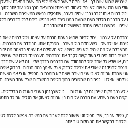
ירגיש שהוא שווה לך - אני יכולה לשער לעצמי לפי מה שאת מתארת שבעלך מ
לי הוא מרגיש שהו לא יכול לעמוד בציפיות? וכתוצאה מכך נסוג עוד יותר לתוך 
ול להיות אותו "גבר גבר" שהיה בעבר, שתפקידו כראש המשפחה השתנה - ולכן 
ל הדברים הללו? האם שמעת ממנו כיצד הוא מרגיש ביחס לכל הדברים הללו? 
שנים - פתאום נראים אחרת כששואלים וכשמדברים.
"מרחם על עצמו" - יכול להיות שהוא באמת מרחם על עצמו. ויכול להיות שאת מ
וימת. אני למשל - כשעומדת מול משבר - מפרקת אותו, מבודדת את הגורמי
תאבלת על מה שהיה ולא ניתן לשינוי, לא מעסיקה את עצמי בדאגות מה יהיה בע
שך שנים רבות היה לי מאוד קשה לקבל את "הרחמים העצמיים" הללו של אנשי
ם, או שלא כל אחד יכול להתמודד עם הדברים בדרך שלי - זה לא עושה דרך אח
מנסה להגיד זה שאולי את צריכה לבדוק אצל עצמך כמה הנחות -לבדוק איפה 
אני אומרת את זה לא כי אני חושבת שאת לא תומכת בו מספיק או כי אני מאשימ
שנלחצו אצלנו - כפתורים שתפורים בתוך חליפת ההשרדות שכל אחד מאיתנו תפ
עצמך מקום שייתן גם לך אנרגיות -- כי לאורך זמן מאגרי האנרגיה מדלדלים.. 
וס קפה פעם בשבוע עם חברה על הים בין אם זה לצעוק אל הגלים את כל התסכ
, טפול עבורך, אולי טפול זוגי שיעזור לכם לעבור את המשבר. אפשר ללכת לטפ
וללמוד לתקשר את המצוקות טוב יותר.