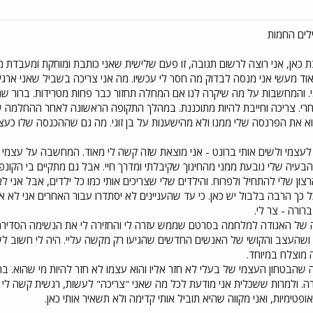
לים החמות
אן, אני רוצה לרשום תגובה, זו פעם שלישית שאני כותבת ומוחקת ומעבדת מ
ד מעשי אני מנסה לבדוק מה חסר לי עכשיו. מה אני צריכה בשביל שאני ארגיש ב
מי. והמחשבות על מה שיקרה לנו אם המחלה תחזור כבר פחות מטרידות. ברור ש
חרי. צריכה וחייבת להיות מתוכננת. במהלך התקופה הראשונה לאחר ההחלמה ש
א את הפרנסה שלי ממנו ולא מהישענות על בן זוגי. מה גם שההכנסה שלו כעצ
 לעצמי ולשים אותי ברונט - אני מוצאת שזה קשה לי מאוד. המחשבה על עצמי
הבעיה שלי נובעת ממני מהחינוך שקיבלתי ומדרך חיי. אבל גם מתקיים בי הקונפליק
ון שלי להתחיל ולפרוח. והילדים שלי שצריכים אותי כמו כל ילדים, אבל אני 
כל כך הרבה בלבול יש כאן. כי עד שהעניינים לא יסתדרו עבור האחרים אני 
רורה - צר לי.
של האגודה למלחמה בסרטם שממש עזרה לי והחזירה לי את הנשימה הסדירה 
 ושהעצב והקושי של האנשים החדשים שהגיעו רק מקשה עליי. היה לי חשוב לשמ
ה מוצלח במיוחד.
 שהבטחון העצמי של בעלי לא חזר אליו והוא עצמו לא חזר להיות מי שהוא. בתק
 ולמרות ששכלית אני מודעת לכל מה שאני "צריכה" לעשות, רגשית קשה לי לה
ופטימיות, ואני מקווה שהיא תוביל אותי קדימה ולא תשאיר אותי כאן.