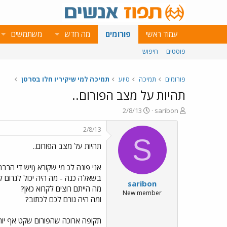
עמוד ראשי
פורומים
מה חדש
משתמשים
פוסטים
חיפוש
פורומים
תמיכה
סיוע
תמיכה למי שיקיריו חלו בסרטן
תהיות על מצב הפורום..
פ
פ
2/8/13
saribon
ו
ו
ת
ר
2/8/13
ח
ס
S
תהיות על מצב הפורום..
ה
ם
נ
ב
ו
ת
אני פונה לכ מי שקורא (ויש די הרב
ש
א
בשאלה כנה - מה היה יכול לגרום ל
saribon
א
ר
מה הייתם רוצים לקרוא כאן?
י
New member
ומה היה גורם לכם לכתוב?
ך
תקופה ארוכה שהפורום שקט אף יותר