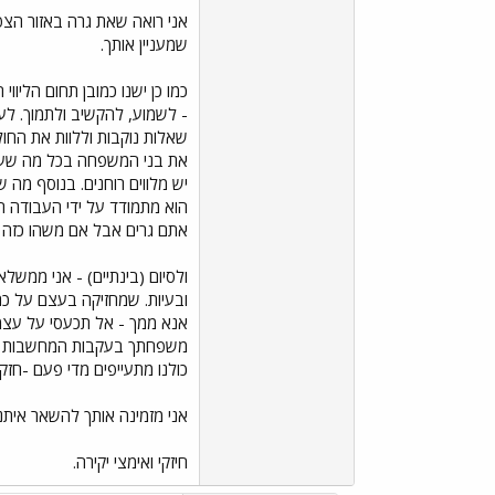
אני רואה שאת גרה באזור הצפו
שמעניין אותך.
כמו כן ישנו כמובן תחום הליוו
- לשמוע, להקשיב ולתמוך. לע
שאלות נוקבות וללוות את החו
את בני המשפחה בכל מה שעובר
יש מלווים רוחנים. בנוסף מה
הוא מתמודד על ידי העבודה המ
אתם גרים אבל אם משהו כזה מ
ולסיום (בינתיים) - אני ממש
ובעיות. שמחזיקה בעצם על כ
אנא ממך - אל תכעסי על עצמך
משפחתך בעקבות המחשבות הלל
כולנו מתעייפים מדי פעם -חזק
אני מזמינה אותך להשאר איתנו
חיזקי ואימצי יקירה.