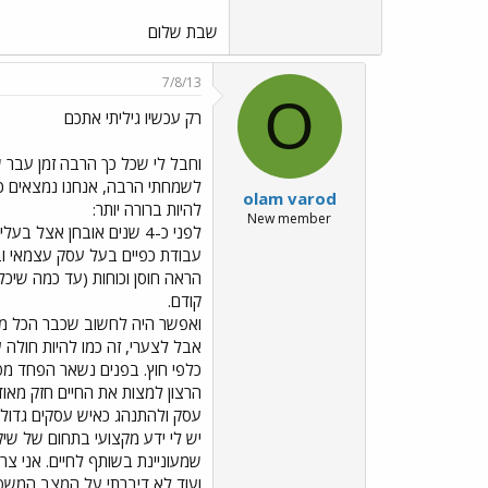
שבת שלום
7/8/13
O
רק עכשיו גיליתי אתכם
וחבל לי שכל כך הרבה זמן עבר שי
לשמחתי הרבה, אנחנו נמצאים כמ
olam varod
להיות ברורה יותר:
New member
עבודת כפיים בעל עסק עצמאי וב
הראה חוסן וכוחות (עד כמה שיכל
קודם.
ואפשר היה לחשוב שכבר הכל מאחורינו ורק בדיקות המעק
אבל לצערי, זה כמו להיות חולה
כלפי חוץ. בפנים נשאר הפחד מפני
הרצון למצות את החיים חזק מאו
עסק ולהתנהג כאיש עסקים גדול.
יש לי ידע מקצועי בתחום של שיקום
שמעוניינת בשותף לחיים. אני צריכ
ועוד לא דיברתי על המצב המשפחתי. אנו מטופלים ב-3 ילדים כולם מיוחדים בדרכם: האחד מחונן, ש