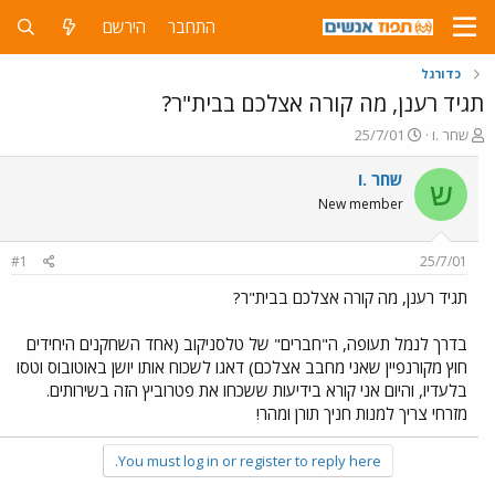
התחבר
הירשם
כדורגל
תגיד רענן, מה קורה אצלכם בבית"ר?
פ
פ
שחר .ו
25/7/01
ו
ו
ת
ר
שחר .ו
ש
ח
ס
New member
ה
ם
נ
ב
ו
ת
#1
25/7/01
ש
א
א
ר
תגיד רענן, מה קורה אצלכם בבית"ר?
י
ך
בדרך לנמל תעופה, ה"חברים" של טלסניקוב (אחד השחקנים היחידים
חוץ מקורנפיין שאני מחבב אצלכם) דאגו לשכוח אותו יושן באוטובוס וטסו
בלעדיו, והיום אני קורא בידיעות ששכחו את פטרוביץ הזה בשירותים.
מזרחי צריך למנות חניך תורן ומהר!
You must log in or register to reply here.