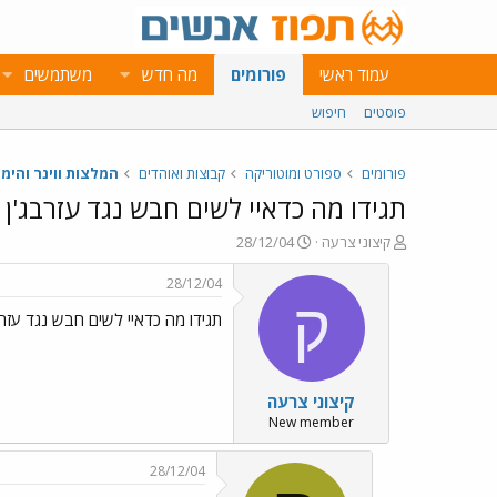
עמוד ראשי
פורומים
מה חדש
משתמשים
פוסטים
חיפוש
פורומים
ספורט ומוטוריקה
קבוצות ואוהדים
המלצות ווינר והימו
תגידו מה כדאיי לשים חבש נגד עזרבג'ן
פ
פ
קיצוני צרעה
28/12/04
ו
ו
ת
ר
28/12/04
ח
ס
ק
תגידו מה כדאיי לשים חבש נגד עזרב
ה
ם
נ
ב
ו
ת
ש
א
קיצוני צרעה
א
ר
י
New member
ך
28/12/04