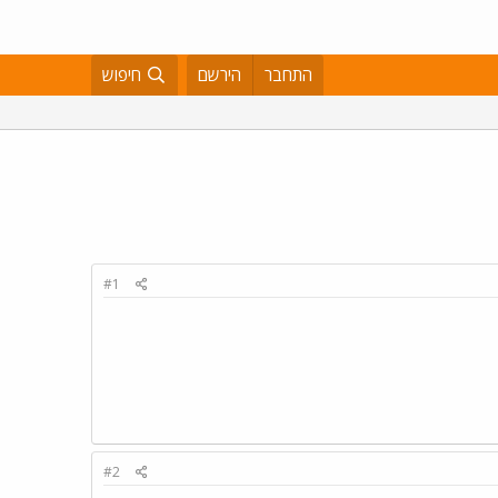
התחבר
הירשם
חיפוש
#1
#2