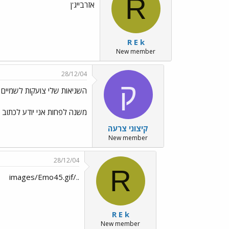
R
אזרבייג'ן
R E k
New member
28/12/04
ק
השגיאות שלי צועקות לשמיים
משנה לפחות אני יודע לכתוב אחד 2 איקס זה מה ש
קיצוני צרעה
New member
28/12/04
R
../images/Emo45.gif
R E k
New member