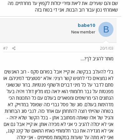
שם והם שעירים. את ליאת ומירי יכולות לקפוץ עד מחרתיים. מה
שאמרתי נכון עבור רוב הבנות. אני די בטוח בזה
babe10
B
New member
#7
20/1/03
מותר להגיב לך?....
בלי להעלב בבקשה. או קיי? אבל בפורום סקס - רוב האנשים
לא נמצאים כדי לחפש קשר רציני. אלא "סטוצים" למיניהם. או
סתם לדבר על כל מיני דברים ולשתף פנטזיות. ברור שכשאני
מפנטזת על גבר חלומותי הוא יראה כמו מליון דולר ויהיה בעל
הנתונים הכי מרשימים ומפוארים בעולם עם כל התכונות הכי
מדהימות בעולם. סוג של פסל גברי כזה שפוסל במדוייק. לא
בטוחה שהייתי רוצה להתחתן עם אחד כזה. לגבי סוג הבחורות
והגיל של אלו שאתה מסתובב אתן - בכל הקשר שלא יהיה -
אני לא יכולה להגיב כי אני לא מכירה אותן. או קיי? אבל גם אם
אני לא מגדירה את גבר חלומותיי כאחיו התאום של קינג קונג,
ואני לא מתה על שערות במקומות מסויימים - אני יכולה