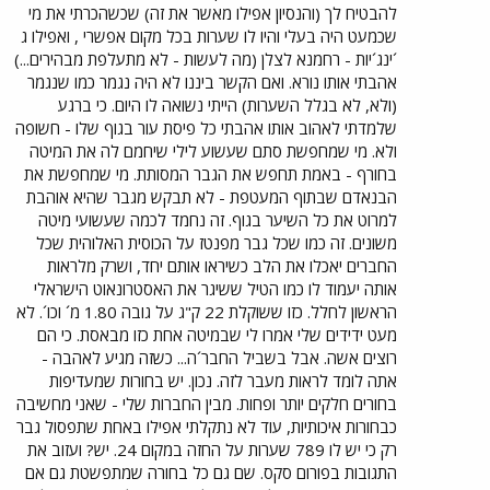
להבטיח לך (והנסיון אפילו מאשר את זה) שכשהכרתי את מי
שכמעט היה בעלי והיו לו שערות בכל מקום אפשרי , ואפילו ג
´ינג´יות - רחמנא לצלן (מה לעשות - לא מתעלפת מבהירים...)
אהבתי אותו נורא. ואם הקשר ביננו לא היה נגמר כמו שנגמר
(ולא, לא בגלל השערות) הייתי נשואה לו היום. כי ברגע
שלמדתי לאהוב אותו אהבתי כל פיסת עור בגוף שלו - חשופה
ולא. מי שמחפשת סתם שעשוע לילי שיחמם לה את המיטה
בחורף - באמת תחפש את הגבר המסותת. מי שמחפשת את
הבנאדם שבתוף המעטפת - לא תבקש מגבר שהיא אוהבת
למרוט את כל השיער בגוף. זה נחמד לכמה שעשועי מיטה
משונים. זה כמו שכל גבר מפנטז על הכוסית האלוהית שכל
החברים יאכלו את הלב כשיראו אותם יחד, ושרק מלראות
אותה יעמוד לו כמו הטיל ששיגר את האסטרונאוט הישראלי
הראשון לחלל. כזו ששוקלת 22 ק"ג על גובה 1.80 מ´ וכו´. לא
מעט ידידים שלי אמרו לי שבמיטה אחת כזו מבאסת. כי הם
רוצים אשה. אבל בשביל החבר´ה... כשזה מגיע לאהבה -
אתה לומד לראות מעבר לזה. נכון. יש בחורות שמעדיפות
בחורים חלקים יותר ופחות. מבין החברות שלי - שאני מחשיבה
כבחורות איכותיות, עוד לא נתקלתי אפילו באחת שתפסול גבר
רק כי יש לו 789 שערות על החזה במקום 24. יש? ועזוב את
התגובות בפורום סקס. שם גם כל בחורה שמתפשטת גם אם