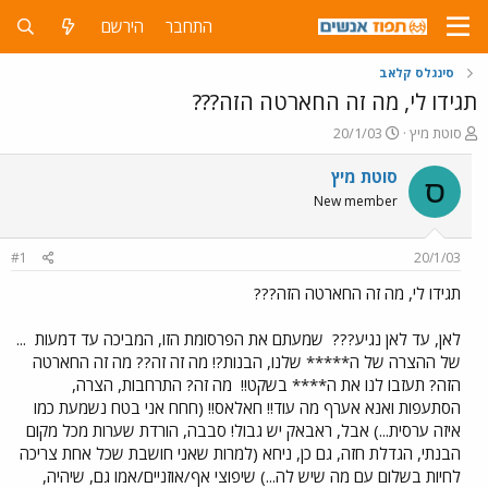
התחבר
הירשם
סינגלס קלאב
תגידו לי, מה זה החארטה הזה???
פ
פ
סוטת מיץ
20/1/03
ו
ו
ת
ר
סוטת מיץ
ס
ח
ס
New member
ה
ם
נ
ב
ו
ת
#1
20/1/03
ש
א
א
ר
תגידו לי, מה זה החארטה הזה???
י
ך
לאן, עד לאן נגיע???
שמעתם את הפרסומת הזו, המביכה עד דמעות
...
של ההצרה של ה***** שלנו, הבנות?! מה זה זה?? מה זה החארטה
הזה? תעזבו לנו את ה**** בשקט!!
מה זה? התרחבות, הצרה,
הסתעפות ואנא אערף מה עוד!! חאלאס!! (חחח אני בטח נשמעת כמו
איזה ערסית...) אבל, ראבאק יש גבול! סבבה, הורדת שערות מכל מקום
הבנתי, הגדלת חזה, גם כן, ניחא (למרות שאני חושבת שכל אחת צריכה
לחיות בשלום עם מה שיש לה...) שיפוצי אף/אוזניים/אמו גם, שיהיה,