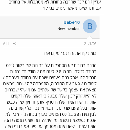
עדיין גורם לכך שהרבה בחורות לא מסתכלות על בחורים
עם יותר שיער מאשר נערים בני 17
babe10
B
New member
#11
21/1/03
בוא ניקח את זה רגע למקום אחר
הרבה בחורים לא מסתכלים על בחורות שלובשות ג´ינס
במידה גדולה יותר מ-38. כי זה מה שמודל הדוגמניות
מכתיב לנו. אבל כמה פעמים ישבת עם בחורה בעבודה /
לימודים / פאב עם החבר´ה, התפתחה לה שיחה ופתאום
מצאת את עצמך בקשר של שנתיים עם מישהי שברחוב
לא היית זורק לכוון שלה מבט? כי האופי שלה הקסים
אותך, חוש ההומור שלה הטריף אותך והחיוך שלה כבש
אותך בכל פעם שרק נזכרת בו? אז נכון, כל קשר בינה
לבין מידה 38 בג´ינס הסתיים בערך בכתה ג´ - אבל למי
אכפת כשמצאת נשמה מדהימה? ומה שאני מנסה להגיד
הוא בעצם - שאם אתה מסתמך על פיק-אפ בחוף הים/