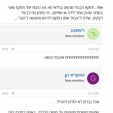
אותי... ודווקא הבנתי שנשים בגילאי 30-40 נהנות יותר מסקס (ואני
בטוחה שרובן אחרי לידה או שתיים)... זה פתרון נוח לבעלי
דקיקים...שילכו ל´עבות´ אותו במקום לדרוש מהאשה ל´הצר´.....
רינת228
ר
New member
#10
20/1/03
חחחחחחחחחחחחחחח אהבתי נטשה.
g1 המקורית
G
New member
#16
21/1/03
אבל גברים לא יכולים להגדיל..
שמעתי סיפורים מזעזעים על סיפורי הגדלה.. באמת במקרה הזה