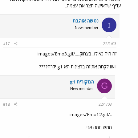
עדיף שהאישה תצר את עצמה..
נטשה אוהבת
נ
New member
#17
22/1/03
זה היה כאילו...בצחוק...../images/Emo3.gif
וואוו לקחת את זה ברצינות הא g1 יקרה????
g1 המקורית
G
New member
#18
22/1/03
../images/Emo12.gif
ממש תמה אני..