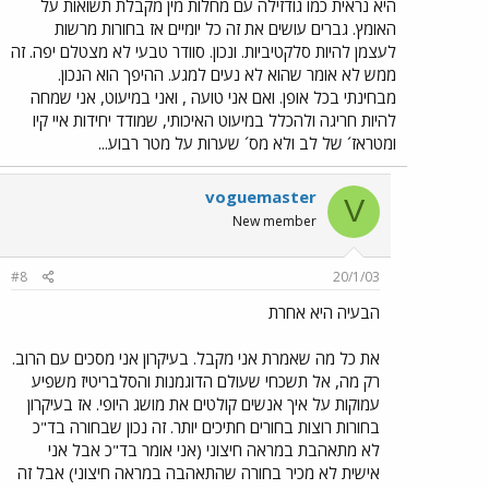
היא נראית כמו גודזילה עם מחלות מין מקבלת תשואות על
האומץ. גברים עושים את זה כל יומיים אז בחורות מרשות
לעצמן להיות סלקטיביות. ונכון. סוודר טבעי לא מצטלם יפה. זה
ממש לא אומר שהוא לא נעים למגע. ההיפך הוא הנכון.
מבחינתי בכל אופן. ואם אני טועה , ואני במיעוט, אני שמחה
להיות חריגה ולהכלל במיעוט האיכותי, שמודד יחידות איי קיו
ומטראז´ של לב ולא מס´ שערות על מטר רבוע...
voguemaster
V
New member
#8
20/1/03
הבעיה היא אחרת
את כל מה שאמרת אני מקבל. בעיקרון אני מסכים עם הרוב.
רק מה, אל תשכחי שעולם הדוגמנות והסלבריטיז משפיע
עמוקות על איך אנשים קולטים את מושג היופי. אז בעיקרון
בחורות רוצות בחורים חתיכים יותר. זה נכון שבחורה בד"כ
לא מתאהבת במראה חיצוני (אני אומר בד"כ אבל אני
אישית לא מכיר בחורה שהתאהבה במראה חיצוני) אבל זה