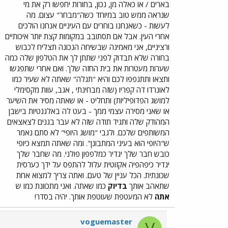
בארים / או כאלה מן, נכון, בחורות יחפשו רק את מי
שנראה ממש טוב במיוחד כשה"מבחר" עצום. מה
לעשות - כשאנחנו בוחרים עם העיניים אנחנו הולכים
אחרי העין. אבל אם תסתובב במקומות קצת יותר איכותיים
ורציניים, אני מאמינה שבשיחה הנכונה תצליח לכבוש
בחורה שלא תבדוק לפני שתתן לך את הטלפון שלה כמה
שערות מעטרות את בית החזה שלך. ואם אחרי שתפגשו
ותצאו ותתגפפו לכם והיא "תגלה" שאתה לא שעיר כמו
לאונרדו דה קפריו (שזה מבחינתי , אגב, עוות מקסימלי
למושג הפדופיליות) ותחליט - או שאתה מסיר את השיער
או שאני מסירה עצמי ממך - בעט לה באלגנטיות בישבן
המהודק שלה ותגיד תודה שזה לא עבר בגנים לצאצאים
המשותפים שלכם. ולגבי "מושג היופי" לא סתם נאמר
ש"היופי הוא בעיני המתבונן". ומה שאתה תמצא כיופי
כובש חבר שלך יגדיר כמלפפון פולני. מה שחבר שלך
יגדיר כיפהפיה אקזוטית עלול להתפס על ידך כערסית
שכונתית. הכל עניין של טעם. ואתה צריך למצוא אחת
שתאהב אותך
בדיוק
כמו שאתה. ואני מתכוונת כמו ש
אתה
לא המעטפת שעוטפת אותך. יהיה בסדר!
voguemaster