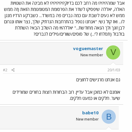
אבל שמה?!?!?! מה רחב לכם בדיוק?!?!?!?!?! לא מבינה את השטויות
האלה, יאללה שיפסיקו לשדר את הפרסומת המטומטמת הזאת (זה ממש
ממש לא נעים לשבת עם כמה גברים פה במשרד... כשברקע הרדיו מנגן
לו... ואז קול נשי: "אנחנו נטפל בהתרחבות הנרתיק שלך, נצר אותו ונגרום
לבן זוגך ולך הנאה מחודשת..." יאללה!!! מה השלב הבא? השתלת
בולבול (תסלחו לי...) של סוסים/שוורים/פילים לגברים?
voguemaster
V
New member
#2
20/1/03
גם אנחנו מרגישים לחוצים
אומנם לא כמוכן אבל עדיין. רוב הבחורות רוצות בחורים שמורידים
שיער. חלקים או כמעט חלקים.
babe10
B
New member