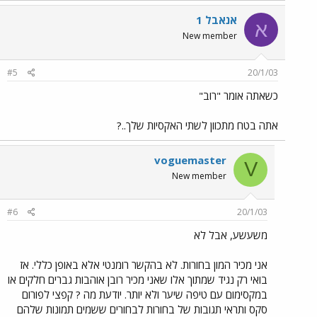
אנאבל 1
א
New member
#5
20/1/03
כשאתה אומר "רוב"
אתה בטח מתכוון לשתי האקסיות שלך..?
voguemaster
V
New member
#6
20/1/03
משעשע, אבל לא
אני מכיר המון בחורות. לא בהקשר רומנטי אלא באופן כללי. אז
בואי רק נגיד שמתוך אלו שאני מכיר רובן אוהבות גברים חלקים או
במקסימום עם טיפה שיער ולא יותר. יודעת מה ? קפצי לפורום
סקס ותראי תגובות של בחורות לבחורים ששמים תמונות שלהם