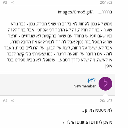
#3
20/1/03
ברררר....... ../images/Emo5.gif
ממש לא נכון. לפחות לא בקרב מי שאני מכירה. נכון - גבר נורא
שעיר - במידה חריגה, זה לא הדבר הכי אסתטי, אבל במידה? זה
כמו שאם תפגוש בחורה עם שיער במקומות לא שגרתיים - תרצה
שהיא תטפל בזה נכון? אבל להוריד לגמרי? או את הרוב? תודה,
אבל לא. שיער על החזה, קצת על הבטן, על הרגליים בטוח. מעבר
לזה - אם מדובר על תופעה חריגה - כמו שאמרתי בלי קשר לגבר
או לאשה. מה שלא כדרך הטבע.... שיטופל. לא בבית ספרינו בכל
אופן
ליאן.
ל
New member
#4
20/1/03
לא מסכימה איתך..
מהיכן לקוחים הנתונים האלה ?