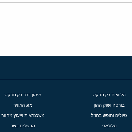
י
שור
הלוואות רק תבקש
מימון רכב רק תבקש
בורסה ושוק ההון
מזג האוויר
טיולים וחופש בחו"ל
משכנתאות וייעוץ מחזור
סלולארי
מבשלים כשר