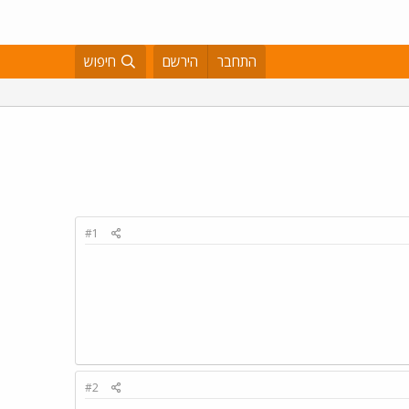
התחבר
הירשם
חיפוש
#1
#2