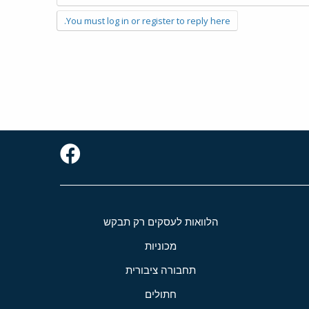
You must log in or register to reply here.
הלוואות לעסקים רק תבקש
מכוניות
תחבורה ציבורית
חתולים