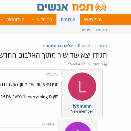
עמוד ראשי
פורומים
מה חדש
משתמשים
פוסטים
חיפוש
פורומים
Bucket
אלאניס מוריסט
תגידו יצא עוד שיר מתוך האלבום החדש
פ
פ
27/4/04
lybmann
ו
ו
ת
ר
27/4/04
ח
ס
L
תגידו יצא עוד שיר מתוך האלבום 
ה
ם
נ
ב
ו
ת
חוץ מ everything מצטער אם אני לא כולכך מעודכן כמו כולם פה...
ש
א
lybmann
א
ר
י
New member
ך
27/4/04