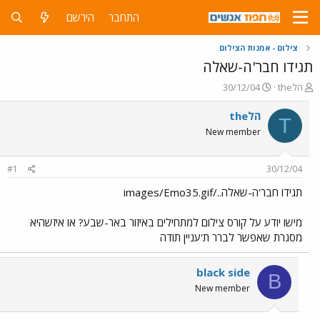
התחבר
הירשם
צילום - אמנות הצילום
תגידו חבר'ה-שאלה
פ
פ
theהל
30/12/04
ו
ו
ת
ר
theהל
T
ח
ס
New member
ה
ם
נ
ב
ו
ת
#1
30/12/04
ש
א
א
ר
תגידו חבר'ה-שאלה../images/Emo35.gif
י
ך
מישו יודע על קורס צילום למתחילים באיזור באר-שבע? או איזשהיא
מסגרת שאפשר לברר ת'עניין תודה
black side
B
New member