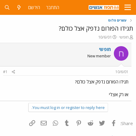
התחבר
הירשם
עשרים פלוס
תגידו הפורום נדפק אצל כולם?
פ
פ
חופשי
10/6/01
ו
ו
ת
ר
חופשי
ח
ח
ס
New member
ה
ם
נ
ב
ו
ת
#1
10/6/01
ש
א
א
ר
תגידו הפורום נדפק אצל כולם?
י
ך
או רק אצלי
You must log in or register to reply here.
פייסבוק
Twitter
Reddit
Pinterest
Tumblr
WhatsApp
דואר אלקטרוני
הוסף קישור
Share: