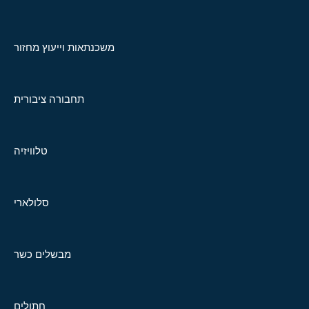
משכנתאות וייעוץ מחזור
תחבורה ציבורית
טלוויזיה
סלולארי
מבשלים כשר
חתולים